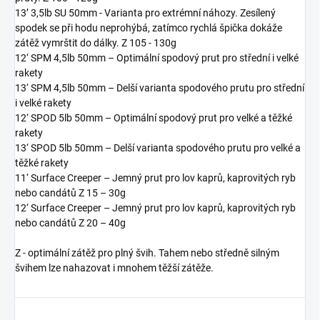
13’ 3,5lb SU 50mm - Varianta pro extrémní náhozy. Zesílený
spodek se při hodu neprohýbá, zatímco rychlá špička dokáže
zátěž vymrštit do dálky. Z 105 - 130g
12‘ SPM 4,5lb 50mm – Optimální spodový prut pro střední i velké
rakety
13‘ SPM 4,5lb 50mm – Delší varianta spodového prutu pro střední
i velké rakety
12‘ SPOD 5lb 50mm – Optimální spodový prut pro velké a těžké
rakety
13‘ SPOD 5lb 50mm – Delší varianta spodového prutu pro velké a
těžké rakety
11‘ Surface Creeper – Jemný prut pro lov kaprů, kaprovitých ryb
nebo candátů Z 15 – 30g
12‘ Surface Creeper – Jemný prut pro lov kaprů, kaprovitých ryb
nebo candátů Z 20 – 40g
Z - optimální zátěž pro plný švih. Tahem nebo středně silným
švihem lze nahazovat i mnohem těžší zátěže.