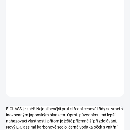
VARIANTA
−
+
Přidat do košíku
E-CLASS je zpět! Nejoblíbenější prut střední cenové třídy se vrací s
inovovaným japonským blankem. Oproti původnímu má lepší
nahazovací vlastnosti, přitom je ještě příjemnější při zdolávání.
Nový E-Class má karbonové sedlo, černá vodítka oček s vnitřní
extra tvrdou speciální keramikou RS, která je odlehčená, zároveň
ale 100% odolná ve všech podmínkách.
DETAILNÍ INFORMACE
ZEPTAT SE
E-CLASS je zpět! Nejoblíbenější prut střední cenové třídy se vrací s
inovovaným japonským blankem. Oproti původnímu má lepší
nahazovací vlastnosti, přitom je ještě příjemnější při zdolávání.
Nový E-Class má karbonové sedlo, černá vodítka oček s vnitřní