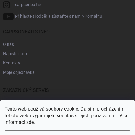
carpsonbaits/
Přihlaste si odběr a zůstaňte s námi v kontaktu
CARPSONBAITS INFO
O nás
Napište nám
Kontakty
Moje objednávka
ZÁKAZNICKÝ SERVIS
Fakturační údaje
Tento web používá soubory cookie. Dalším procházením
Obchodní podmínky
tohoto webu vyjadřujete souhlas s jejich používáním.. Více
informací
zde
.
Informace k GDPR