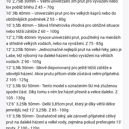
10‘ 2,75lb 30mm – Velmi univerzální 3m prut pro vyvážení nebo
lov poblíž břehu Z 45 – 70g
10‘ 3lb 40mm – Univerzální prut pro lov velkých kaprů nebo do
obtížnějších podmínek Z 55 – 80g
10‘ 3,5lb 40mm – Silová třímetrovka vhodná pro obtížné situace
nebo těžší zátěže Z 60 – 100g
12’ 2,75lb 40mm- Vysoce univerzální prut, použitelný na menších
a středně velkých vodách, nebo na vyvážení. Z 75 - 85g
12’ 3,25lb 50mm - Jednoznačně nejlepší prut na velké řeky, jako je
Labe, též výborný na daleké házení nebo vyvážení na větších
vodách. Z 90 - 105g
12’ 3,5lb 50mm - Silově disponovaný pro ještě těžší zátěže a
silovější házení. Akce prutu přitom stále zůstává velmi přijatelná.
Z 105 - 125g
12’ 3,5lb SU 50mm - Tento model s označením SU má ztuženou
spodní část. Díky tomu s ním lze házet přesně a velice daleko. Z
105 - 130g
12’6“ 3,25lb 50mm - Delší 3,85cm prut, který je díky větší délce
jemnější, než 12‘ 3,25lb. Z 85 - 100g
13’ 3,5lb 50mm - Dostatečně silný, ale zároveň přijatelně citlivý
prut na daleké házení a velké vody, zejména pokud preferujete 13‘
pruty. Z 100 - 120g