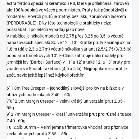
extra tvrdou speciální keramikou RS, která je odlehčená, zároveň
ale 100% odolná ve všech podmínkách. Pruty tak působí živěji a
moderněji. Povrch prutů je matný, bez laku, zbrušován laserem
(PERDURABLE). Díky této technologii je prakticky nelze
poškrábat. I po letech vypadají jako nové.
V nabídce je několik modelů od 2,75 přes 3,25 po 3,5 lb včetně
nahazovacích speciálů SU ve 12‘ i 13‘. Krátké pruty začínají už na
1,8 m (dále 2,3 a 2,7m) včetně několika variant (2,5/2,75/3/3,5 lb)
populární třímetrových 10‘. E-Class zahrnuje další modely pro
jemnější lov (Barbel, Surface) v 11‘ a 12‘ a také 12‘ a 13‘ pruty pro
vnadění s e Spomb raketami (4,5 a 5 lb). Nejpopulárnější prut je
zpět, navíc ještě lepší než kdykoli předtím.
6‘ 1,8m Tree Creeper – jednodílný silovější pro lov na blízko a v
obtížných podmínkách Z 40 – 60g
7‘6“ 2,3m Margin Creeper – velmi krátký univerzální prut Z 35 -
55g
9‘ 2,7m Margin Creeper – kratší univerzální prut pro různé situace
Z 40 - 60g
10‘ 2,5lb 30mm – Velmi jemná třímetrovka vhodná pro příznivce
zcela ohnutých prutů Z 35 – 55g