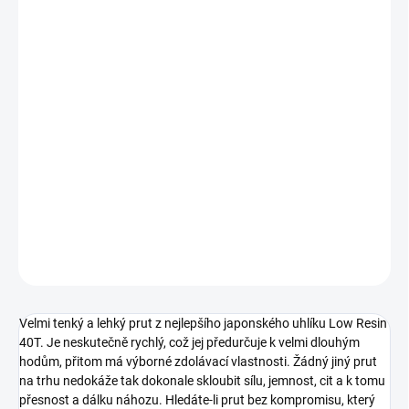
VARIANTA
−
+
Přidat do košíku
Velmi tenký a lehký prut z nejlepšího japonského uhlíku Low Resin
40T. Je neskutečně rychlý, což jej předurčuje k velmi dlouhým
hodům, přitom má výborné zdolávací vlastnosti. Žádný jiný prut
na trhu nedokáže tak dokonale skloubit sílu, jemnost, cit a k tomu
přesnost a dálku náhozu.
DETAILNÍ INFORMACE
ZEPTAT SE
Velmi tenký a lehký prut z nejlepšího japonského uhlíku Low Resin
40T. Je neskutečně rychlý, což jej předurčuje k velmi dlouhým
hodům, přitom má výborné zdolávací vlastnosti. Žádný jiný prut
na trhu nedokáže tak dokonale skloubit sílu, jemnost, cit a k tomu
přesnost a dálku náhozu. Hledáte-li prut bez kompromisu, který