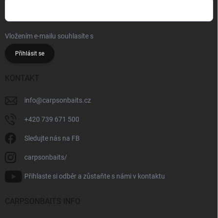
Vložením e-mailu souhlasíte s
podmínkami ochrany osobních údajů
Přihlásit se
KONTAKT
info
@
carpsonbaits.cz
+420 739 671 500
Sledujte nás na FB
carpsonbaits/
Přihlaste si odběr a zůstaňte s námi v kontaktu
CARPSONBAITS INFO