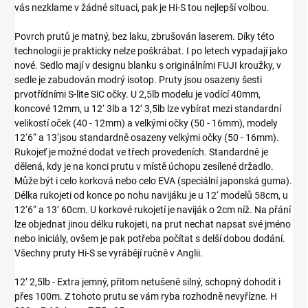
vás nezklame v žádné situaci, pak je Hi-S tou nejlepší volbou.
Povrch prutů je matný, bez laku, zbrušován laserem. Díky této
technologii je prakticky nelze poškrábat. I po letech vypadají jako
nové. Sedlo mají v designu blanku s originálními FUJI kroužky, v
sedle je zabudován modrý isotop. Pruty jsou osazeny šesti
prvotřídními S-lite SiC očky. U 2,5lb modelu je vodící 40mm,
koncové 12mm, u 12‘ 3lb a 12‘ 3,5lb lze vybírat mezi standardní
velikostí oček (40 - 12mm) a velkými očky (50 - 16mm), modely
12‘6“ a 13‘jsou standardně osazeny velkými očky (50 - 16mm).
Rukojeť je možné dodat ve třech provedeních. Standardně je
dělená, kdy je na konci prutu v místě úchopu zesílené držadlo.
Může být i celo korková nebo celo EVA (speciální japonská guma).
Délka rukojeti od konce po nohu navijáku je u 12‘ modelů 58cm, u
12‘6“ a 13‘ 60cm. U korkové rukojetí je naviják o 2cm níž. Na přání
lze objednat jinou délku rukojeti, na prut nechat napsat své jméno
nebo iniciály, ovšem je pak potřeba počítat s delší dobou dodání.
Všechny pruty Hi-S se vyrábějí ručně v Anglii.
12’ 2,5lb - Extra jemný, přitom netušeně silný, schopný dohodit i
přes 100m. Z tohoto prutu se vám ryba rozhodně nevyřízne. H