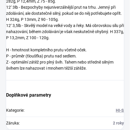
282g, P 12,4mm, Z 75 - 85g.
12’ 3lb - Bezpochyby nejuniverzálnější prut na trhu. Jemný při
zdolávání, ale dostatečně silný, pokud se do něj potřebujete opřít.
H 324g, P 13mm, Z 90 - 105g.
12’ 3,5lb - Skvělý model na velké vody a řeky. Má obrovskou sílu při
nahazování, během zdolávání je však neskutečně ohybný. H 337g,
P 13,2mm, Z 100 - 120g.
H - hmotnost kompletního prutu včetně oček.
P - průměr (tloušťka) prutu nad sedlem.
Z - optimální zátěž pro plný švih. Tahem nebo středně silným
švihem lze nahazovat i mnohem těžší zátěže.
Doplňkové parametry
Kategorie
:
HI-S
Záruka
:
2 roky