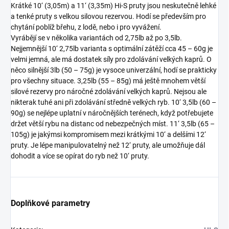
Krátké 10‘ (3,05m) a 11‘ (3,35m) Hi-S pruty jsou neskutečně lehké
a tenké pruty s velkou silovou rezervou. Hodí se především pro
chytání poblíž břehu, z lodě, nebo i pro vyvážení.
Vyrábějí se v několika variantách od 2,75lb až po 3,5lb.
Nejjemnější 10‘ 2,75lb varianta s optimální zátěží cca 45 – 60g je
velmi jemná, ale má dostatek síly pro zdolávání velkých kaprů. O
něco silnější 3lb (50 – 75g) je vysoce univerzální, hodí se prakticky
pro všechny situace. 3,25lb (55 – 85g) má ještě mnohem větší
silové rezervy pro náročné zdolávání velkých kaprů. Nejsou ale
nikterak tuhé ani při zdolávání středně velkých ryb. 10‘ 3,5lb (60 –
90g) se nejlépe uplatní v náročnějších terénech, když potřebujete
držet větší rybu na distanc od nebezpečných míst. 11‘ 3,5lb (65 –
105g) je jakýmsi kompromisem mezi krátkými 10‘ a delšími 12‘
pruty. Je lépe manipulovatelný než 12‘ pruty, ale umožňuje dál
dohodit a více se opírat do ryb než 10‘ pruty.
Doplňkové parametry