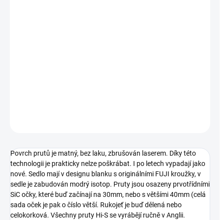
VARIANTA
−
+
Přidat do košíku
Hi-S pruty jsou neskutečně lehké a tenké pruty s velkou silovou
rezervou. Hodí se především pro chytání poblíž břehu, z lodě, nebo
i pro vyvážení.
DETAILNÍ INFORMACE
ZEPTAT SE
Povrch prutů je matný, bez laku, zbrušován laserem. Díky této
technologii je prakticky nelze poškrábat. I po letech vypadají jako
nové. Sedlo mají v designu blanku s originálními FUJI kroužky, v
sedle je zabudován modrý isotop. Pruty jsou osazeny prvotřídními
SiC očky, které buď začínají na 30mm, nebo s většími 40mm (celá
sada oček je pak o číslo větší. Rukojeť je buď dělená nebo
celokorková. Všechny pruty Hi-S se vyrábějí ručně v Anglii.