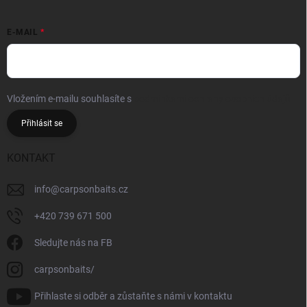
E-MAIL
Vložením e-mailu souhlasíte s
podmínkami ochrany osobních údajů
Přihlásit se
KONTAKT
info
@
carpsonbaits.cz
+420 739 671 500
Sledujte nás na FB
carpsonbaits/
Přihlaste si odběr a zůstaňte s námi v kontaktu