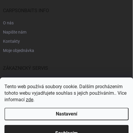
CARPSONBAITS INFO
O nás
Napište nám
Kontakty
Moje objednávka
ZÁKAZNICKÝ SERVIS
Fakturační údaje
Tento web používá soubory cookie. Dalším procházením
Obchodní podmínky
tohoto webu vyjadřujete souhlas s jejich používáním.. Více
informací
zde
.
Informace k GDPR
Nastavení
Copyright 2026
CARPSONBAITS
. Všechna práva vyhrazena.