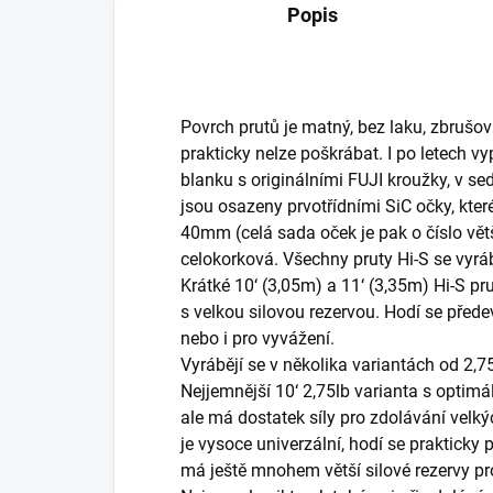
Popis
Povrch prutů je matný, bez laku, zbrušov
prakticky nelze poškrábat. I po letech v
blanku s originálními FUJI kroužky, v se
jsou osazeny prvotřídními SiC očky, kte
40mm (celá sada oček je pak o číslo vět
celokorková. Všechny pruty Hi-S se vyrábě
Krátké 10‘ (3,05m) a 11‘ (3,35m) Hi-S pr
s velkou silovou rezervou. Hodí se přede
nebo i pro vyvážení.
Vyrábějí se v několika variantách od 2,75
Nejjemnější 10‘ 2,75lb varianta s optimá
ale má dostatek síly pro zdolávání velký
je vysoce univerzální, hodí se prakticky 
má ještě mnohem větší silové rezervy pr