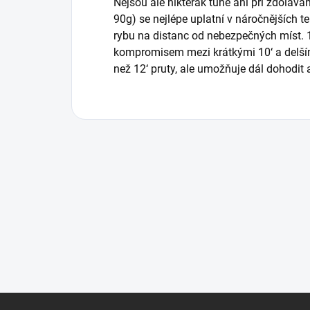
Nejsou ale nikterak tuhé ani při zdoláván
90g) se nejlépe uplatní v náročnějších te
rybu na distanc od nebezpečných míst. 1
kompromisem mezi krátkými 10‘ a delším
než 12‘ pruty, ale umožňuje dál dohodit a
Z