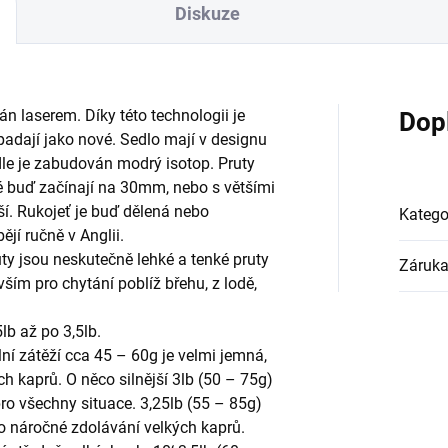
Diskuze
án laserem. Díky této technologii je
Dop
ypadají jako nové. Sedlo mají v designu
dle je zabudován modrý isotop. Pruty
ré buď začínají na 30mm, nebo s většími
ší. Rukojeť je buď dělená nebo
Katego
jí ručně v Anglii.
uty jsou neskutečně lehké a tenké pruty
Záruk
vším pro chytání poblíž břehu, z lodě,
lb až po 3,5lb.
lní zátěží cca 45 – 60g je velmi jemná,
ch kaprů. O něco silnější 3lb (50 – 75g)
pro všechny situace. 3,25lb (55 – 85g)
o náročné zdolávání velkých kaprů.