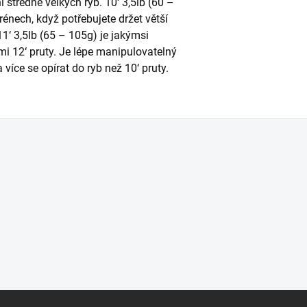
í středně velkých ryb. 10‘ 3,5lb (60 –
rénech, když potřebujete držet větší
1‘ 3,5lb (65 – 105g) je jakýmsi
i 12‘ pruty. Je lépe manipulovatelný
 více se opírat do ryb než 10‘ pruty.