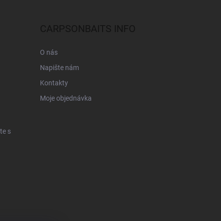
CARPSONBAITS INFO
O nás
Napište nám
Kontakty
Moje objednávka
te s