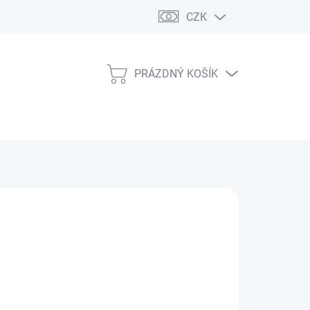
CZK
PRÁZDNÝ KOŠÍK
NÁKUPNÍ
KOŠÍK