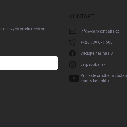
KONTAKT
ce o nových produktech na
info
@
carpsonbaits.cz
+420 739 671 500
Sledujte nás na FB
carpsonbaits/
Přihlaste si odběr a zůstaň
sobních údajů
námi v kontaktu