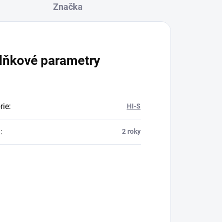
Značka
lňkové parametry
rie
:
HI-S
a
:
2 roky