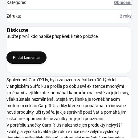
Kategorie
:
Oblečení
Záruka
:
2 roky
Diskuze
Buďte první, kdo napíše příspěvek k této položce.
Přidat komentář
Společnost Carp´R´Us, byla založena začátkem 90-tých let
v anglickém Suffolku a prošla po dobu své existence mnohými
změnami. Její filozofie, pomáhat kaprařům na cestě za jejich sny,
však zůstala nezměněná. Stejná myšlenka je rovněž hnacím
motorem celého Carp´R´Us, díky kterému přináší na trh inovace,
nové produkty, učí rybáře, jak je správně používat a pomáhá jim
získat nezapomenutelné zážitky při jejich používání.
V portfoliu značky Carp´R´Us naleznete jen produkty nejvyšší
kvality, a vysoká kvalita jde ruku v ruce se skvělými výsledky.