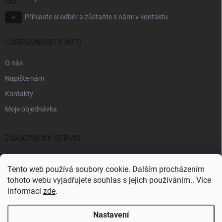
Přihlaste si odběr a zůstaňte s námi v kontaktu
CARPSONBAITS INFO
O nás
Napište nám
Kontakty
Moje objednávka
ZÁKAZNICKÝ SERVIS
Fakturační údaje
Tento web používá soubory cookie. Dalším procházením
Obchodní podmínky
tohoto webu vyjadřujete souhlas s jejich používáním.. Více
informací
zde
.
Informace k GDPR
Nastavení