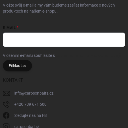
Vložte svůj e-mail a my vám budeme zasílat informace o nových
produktech na našem e-shopu.
E-MAIL
Vložením e-mailu souhlasíte s
podmínkami ochrany osobních údajů
Přihlásit se
KONTAKT
info
@
carpsonbaits.cz
+420 739 671 500
Sledujte nás na FB
carpsonbaits/