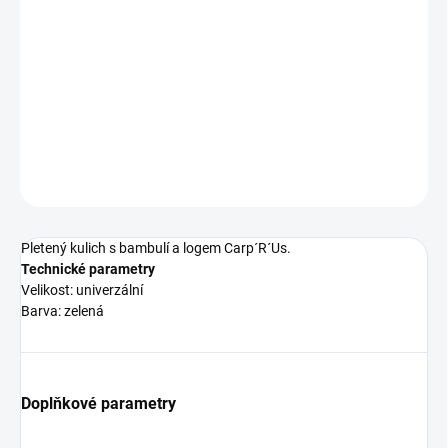
cena:
−
+
Přidat do košíku
Pletený kulich s bambulí a logem Carp´R´Us.
DETAILNÍ INFORMACE
ZEPTAT SE
Pletený kulich s bambulí a logem Carp´R´Us.
Technické parametry
Velikost: univerzální
Barva: zelená
Doplňkové parametry