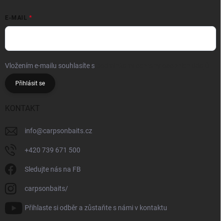
E-MAIL
Vložením e-mailu souhlasíte s
podmínkami ochrany osobních údajů
Přihlásit se
KONTAKT
info
@
carpsonbaits.cz
+420 739 671 500
Sledujte nás na FB
carpsonbaits/
Přihlaste si odběr a zůstaňte s námi v kontaktu