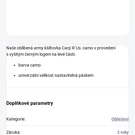
s vyšitým černým logem na levé části.
DETAILNÍ INFORMACE
ZEPTAT SE
Naše oblíbená army kšiltovka Carp´R´Us camo v provedení
s vyšitým černým logem na levé části.
barva camo
univerzální velikost nastavitelná páskem
Doplňkové parametry
Kategorie
:
Oblečení
Záruka
:
2 roky