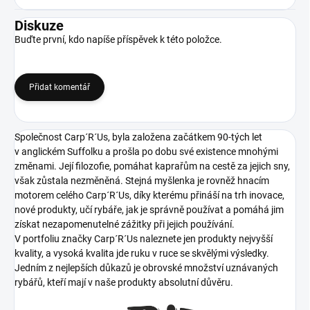
Diskuze
Buďte první, kdo napíše příspěvek k této položce.
Přidat komentář
Společnost Carp´R´Us, byla založena začátkem 90-tých let
v anglickém Suffolku a prošla po dobu své existence mnohými
změnami. Její filozofie, pomáhat kaprařům na cestě za jejich sny,
však zůstala nezměněná. Stejná myšlenka je rovněž hnacím
motorem celého Carp´R´Us, díky kterému přináší na trh inovace,
nové produkty, učí rybáře, jak je správně používat a pomáhá jim
získat nezapomenutelné zážitky při jejich používání.
V portfoliu značky Carp´R´Us naleznete jen produkty nejvyšší
kvality, a vysoká kvalita jde ruku v ruce se skvělými výsledky.
Jedním z nejlepších důkazů je obrovské množství uznávaných
rybářů, kteří mají v naše produkty absolutní důvěru.