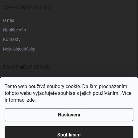
CARPSONBAITS INFO
O nás
Napište nám
Kontakty
Moje objednávka
ZÁKAZNICKÝ SERVIS
Fakturační údaje
Tento web používá soubory cookie. Dalším procházením
Obchodní podmínky
tohoto webu vyjadřujete souhlas s jejich používáním.. Více
informací
zde
.
Informace k GDPR
Nastavení
Copyright 2026
CARPSONBAITS
. Všechna práva vyhrazena.
Souhlasím
Pro registrované zákazníky SLEVA 10%