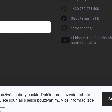
+420 739 671 500
Sledujte nás na FB
carpsonbaits/
Přihlaste si odběr a zůstaň
sobních údajů
námi v kontaktu
oužívá soubory cookie. Dalším procházením tohoto
S
jete souhlas s jejich používáním.. Více informací
zde
.