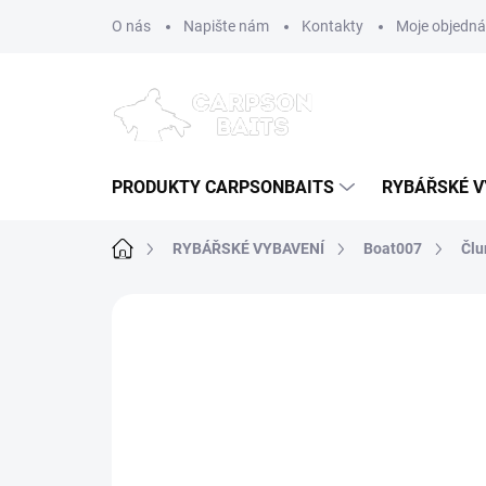
Přejít
O nás
Napište nám
Kontakty
Moje objedn
na
obsah
PRODUKTY CARPSONBAITS
RYBÁŘSKÉ V
Domů
RYBÁŘSKÉ VYBAVENÍ
Boat007
Člu
Neohodnoceno
Podrobnosti hodn