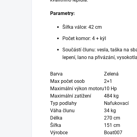
Parametry:
Šířka válce: 42 cm
Počet komor: 4 + kýl
Součástí člunu: vesla, taška na sb
lepení, lano na přivázání, vysokot
Barva
Zelená
Max počet osob
2+1
Maximální výkon motoru
10 Hp
Maximální zatížení
484 kg
Typ podlahy
Nafukovací
Váha člunu
34 kg
Délka
270 cm
Šířka
151 cm
Výrobce
Boat007