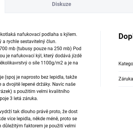
Diskuze
kotlaká nafukovací podlaha s kýlem.
Dop
ý a rychle sestavitelný člun.
 700 mb (tubusy pouze na 250 mb) Pod
 je nafukovací kýl, který dodává jízdě
několikavrstvý o síle 1100g/m2 a je na
Katego
 (spoj je naprosto bez lepidla, takže
Záruk
e a dvojitě lepené držáky. Navíc naše
rázek) s použitím velmi kvalitního
poje 3 letá záruka.
ydrží tak dlouho právě proto, že dost
kde více lepidla, někde méně, proto se
 důležitým faktorem je použití velmi