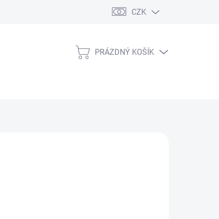
CZK
PRÁZDNÝ KOŠÍK
NÁKUPNÍ
KOŠÍK