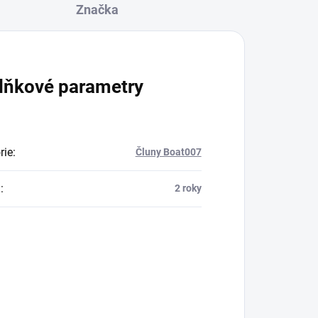
Značka
lňkové parametry
rie
:
Čluny Boat007
a
:
2 roky