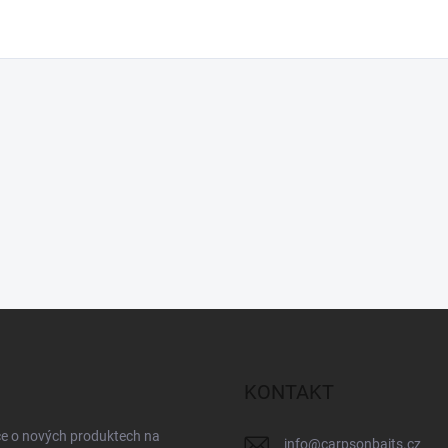
KONTAKT
ce o nových produktech na
info
@
carpsonbaits.cz