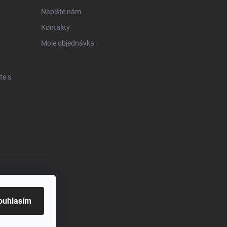
Napište nám
Kontakty
Moje objednávka
te s
ouhlasím