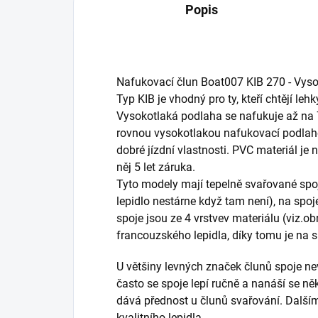
Popis
Nafukovací člun Boat007 KIB 270 - Vyso
Typ KIB je vhodný pro ty, kteří chtějí lehk
Vysokotlaká podlaha se nafukuje až na
rovnou vysokotlakou nafukovací podlahou
dobré jízdní vlastnosti. PVC materiál je 
něj 5 let záruka.
Tyto modely mají tepelně svařované spoje
lepidlo nestárne když tam není), na spoj
spoje jsou ze 4 vrstvev materiálu (viz.ob
francouzského lepidla, díky tomu je na s
U většiny levných značek člunů spoje nev
často se spoje lepí ručně a nanáší se ně
dává přednost u člunů svařování. Dalším
kvalitního lepidla.