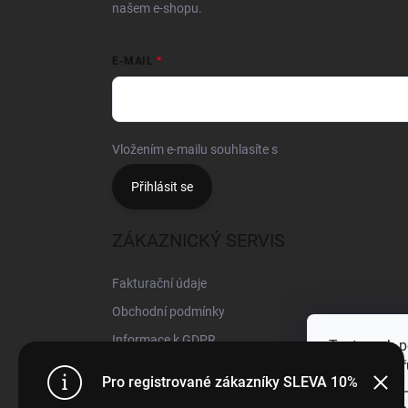
našem e-shopu.
E-MAIL
Vložením e-mailu souhlasíte s
podmínkami ochrany o
Přihlásit se
ZÁKAZNICKÝ SERVIS
Fakturační údaje
Obchodní podmínky
Informace k GDPR
Tento web p
webu vyjadřu
Pro registrované zákazníky SLEVA 10%