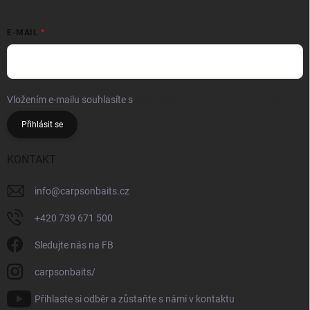
E-MAIL
Vložením e-mailu souhlasíte s
podmínkami ochrany osobních údajů
Přihlásit se
KONTAKT
info
@
carpsonbaits.cz
+420 739 671 500
Sledujte nás na FB
carpsonbaits/
Přihlaste si odběr a zůstaňte s námi v kontaktu