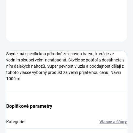
Snyde má specifickou přírodně zelenavou barvu, která je ve
vodním sloupci velmi nenápadná.
DETAILNÍ INFORMACE
ZEPTAT SE
Snyde má specifickou přírodně zelenavou barvu, která je ve
vodním sloupci velmi nenápadná. Skvěle se potápí a dosáhnete s
ním dalekých náhozů. Super pevnost v uzlu a poddajnost dělají z
tohoto vlasce výborný produkt za velmi přijatelnou cenu. Návin
1000 m
Doplňkové parametry
Kategorie
:
Vlasce a šňůry