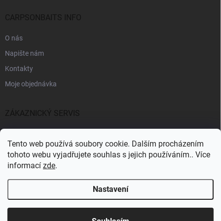
CARPSONBAITS INFO
O nás
Napište nám
Kontakty
Moje objednávka
ZÁKAZNICKÝ SERVIS
Fakturační údaje
Tento web používá soubory cookie. Dalším procházením
Obchodní podmínky
tohoto webu vyjadřujete souhlas s jejich používáním.. Více
informací
zde
.
Informace k GDPR
Nastavení
Copyright 2026
CARPSONBAITS
. Všechna práva vyhrazena.