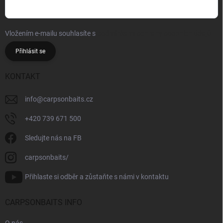
Vložením e-mailu souhlasíte s
podmínkami ochrany osobních údajů
Přihlásit se
KONTAKT
info
@
carpsonbaits.cz
+420 739 671 500
Sledujte nás na FB
carpsonbaits/
Přihlaste si odběr a zůstaňte s námi v kontaktu
CARPSONBAITS INFO