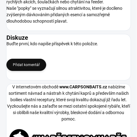
rychlých akcích, šoulačkách nebo chytání na feeder.
Naše "popky" se vyznačují silnou atraktivitou, které je docíleno
zvýšeným dávkováním přidaných esencí a samozřejmě
dlouhodobou schopností plavat.
Diskuze
Buďte první, kdo napíše příspěvek k této položce.
Přidat komentář
V internetovém obchodě
www.CARPSONBAITS.cz
nabízíme
sortiment návnad a nástrah k chytání kaprů a především našich
boilies vlastní receptury, které svoji kvalitu dokazují již řadu let.
Vyzkoušejte nás a zařaďte se mezi ostatní spokojené rybáře, kteří
si oblíbili naše kvalitní výrobky, bleskové dodání a odbornou
pomoc.