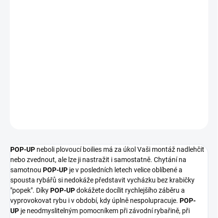
POP-UP FLUO
OLIHEŇ+SCOPEX
Naše
POP-UP
FLUO
se vyznačují silnou atraktivitou, které je
docíleno zvýšeným dávkováním přidaných esencí a samozřejmě
dlouhodobou schopností plavat.
PRŮMĚR POP-UP:
12mm, 15mm, 20mm a dumbells 15mm
DETAILNÍ INFORMACE
ZEPTAT SE
POP-UP
neboli plovoucí boilies má za úkol Vaši montáž nadlehčit
nebo zvednout, ale lze ji nastražit i samostatně. Chytání na
samotnou
POP-UP
je v posledních letech velice oblíbené a
spousta rybářů si nedokáže představit vycházku bez krabičky
"popek". Díky
POP-UP
dokážete docílit rychlejšího záběru a
vyprovokovat rybu i v období, kdy úplně nespolupracuje.
POP-
UP
je neodmyslitelným pomocníkem při závodní rybařině, při