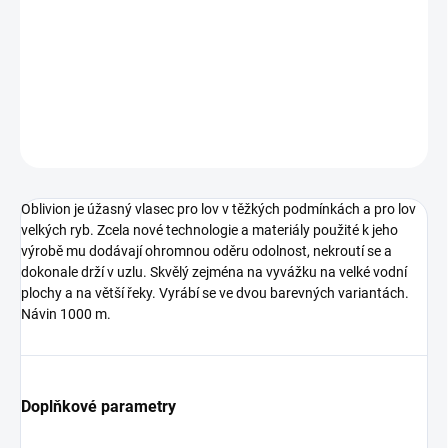
Oblivion je úžasný vlasec pro lov v těžkých podmínkách a pro lov
velkých ryb.
DETAILNÍ INFORMACE
ZEPTAT SE
Oblivion je úžasný vlasec pro lov v těžkých podmínkách a pro lov
velkých ryb. Zcela nové technologie a materiály použité k jeho
výrobě mu dodávají ohromnou oděru odolnost, nekroutí se a
dokonale drží v uzlu. Skvělý zejména na vyvážku na velké vodní
plochy a na větší řeky. Vyrábí se ve dvou barevných variantách.
Návin 1000 m.
Doplňkové parametry