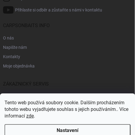
Přihlaste si odběr a zůstaňte s námi v kontaktu
CARPSONBAITS INFO
O nás
Napište nám
Kontakty
Moje objednávka
ZÁKAZNICKÝ SERVIS
Fakturační údaje
Tento web používá soubory cookie. Dalším procházením
Obchodní podmínky
tohoto webu vyjadřujete souhlas s jejich používáním.. Více
informací
zde
.
Informace k GDPR
Nastavení