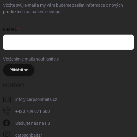
Vložte svůj e-mail a my vám budeme zasílat informace o nových
produktech na našem e-shopu.
E-MAIL
Vložením e-mailu souhlasíte s
podmínkami ochrany osobních údajů
Přihlásit se
KONTAKT
info
@
carpsonbaits.cz
+420 739 671 500
Sledujte nás na FB
carpsonbaits/