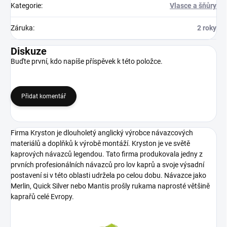
Kategorie
:
Vlasce a šňůry
Záruka
:
2 roky
Diskuze
Buďte první, kdo napíše příspěvek k této položce.
Přidat komentář
Firma Kryston je dlouholetý anglický výrobce návazcových
materiálů a doplňků k výrobě montáží. Kryston je ve světě
kaprových návazců legendou. Tato firma produkovala jedny z
prvních profesionálních návazců pro lov kaprů a svoje výsadní
postavení si v této oblasti udržela po celou dobu. Návazce jako
Merlin, Quick Silver nebo Mantis prošly rukama naprosté většině
kaprařů celé
Evropy.