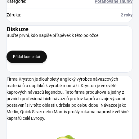
Kategorie
:
Potahované šňůrky
Záruka
:
2 roky
Diskuze
Buďte první, kdo napíše příspěvek k této položce.
Přidat komentář
Firma Kryston je dlouholetý anglický výrobce návazcových
materiálů a doplňků k výrobě montáží. Kryston je ve světě
kaprových návazců legendou. Tato firma produkovala jedny z
prvních profesionálních návazců pro lov kaprů a svoje výsadní
postavení si v této oblasti udržela po celou dobu. Návazce jako
Merlin, Quick Silver nebo Mantis prošly rukama naprosté většině
kaprařů celé
Evropy.