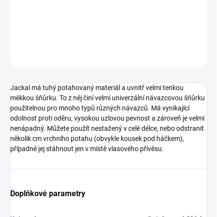
Jackal má tuhý potahovaný materiál a uvnitř velmi tenkou
měkkou šňůrku.
DETAILNÍ INFORMACE
ZEPTAT SE
Jackal má tuhý potahovaný materiál a uvnitř velmi tenkou
měkkou šňůrku. To z něj činí velmi univerzální návazcovou šňůrku
použitelnou pro mnoho typů různých návazců. Má vynikající
odolnost proti oděru, vysokou uzlovou pevnost a zároveň je velmi
nenápadný. Můžete použít nestažený v celé délce, nebo odstranit
několik cm vrchního potahu (obvykle kousek pod háčkem),
případně jej stáhnout jen v místě vlasového přívěsu.
Doplňkové parametry