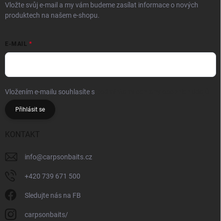
Vložte svůj e-mail a my vám budeme zasílat informace o nových
produktech na našem e-shopu.
E-MAIL
Vložením e-mailu souhlasíte s
podmínkami ochrany osobních údajů
Přihlásit se
KONTAKT
info
@
carpsonbaits.cz
+420 739 671 500
Sledujte nás na FB
carpsonbaits/