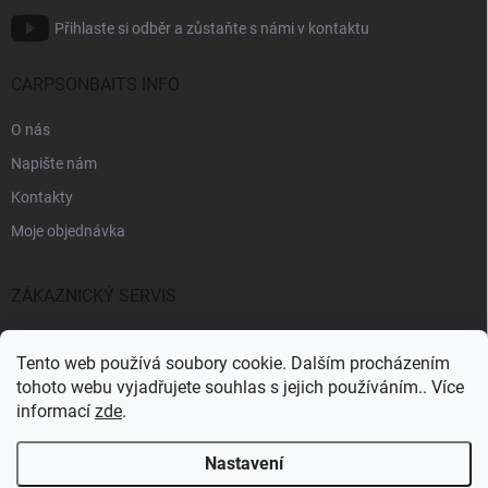
Přihlaste si odběr a zůstaňte s námi v kontaktu
CARPSONBAITS INFO
O nás
Napište nám
Kontakty
Moje objednávka
ZÁKAZNICKÝ SERVIS
Fakturační údaje
Tento web používá soubory cookie. Dalším procházením
Obchodní podmínky
tohoto webu vyjadřujete souhlas s jejich používáním.. Více
informací
zde
.
Informace k GDPR
Nastavení