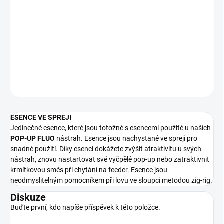
ČESNEK
Jedinečné esence, které jsou totožné s esencemi použité u naších
POP-UP FLUO
nástrah. Esence jsou nachystané ve spreji pro
snadné použití.
DETAILNÍ INFORMACE
ZEPTAT SE
ESENCE VE SPREJI
Jedinečné esence, které jsou totožné s esencemi použité u naších
POP-UP FLUO
nástrah. Esence jsou nachystané ve spreji pro
snadné použití. Díky esenci dokážete zvýšit atraktivitu u svých
nástrah, znovu nastartovat své vyčpělé pop-up nebo zatraktivnit
krmítkovou směs při chytání na feeder. Esence jsou
neodmyslitelným pomocníkem při lovu ve sloupci metodou zig-rig.
Diskuze
Buďte první, kdo napíše příspěvek k této položce.