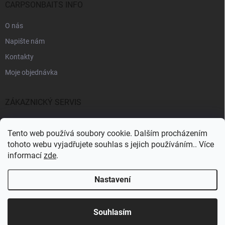
CARPSONBAITS INFO
O nás
Napište nám
Kontakty
Moje objednávka
ZÁKAZNICKÝ SERVIS
Fakturační údaje
Tento web používá soubory cookie. Dalším procházením
Obchodní podmínky
tohoto webu vyjadřujete souhlas s jejich používáním.. Více
informací
zde
.
Informace k GDPR
Nastavení
Copyright 2026
CARPSONBAITS
. Všechna práva vyhrazena.
Souhlasím
Pro registrované zákazníky SLEVA 10%
Vytvořil Shoptet