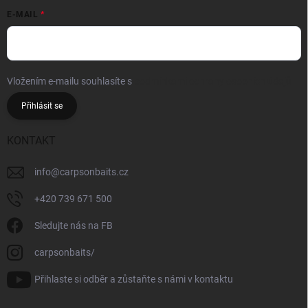
E-MAIL
Vložením e-mailu souhlasíte s
podmínkami ochrany osobních údajů
Přihlásit se
KONTAKT
info
@
carpsonbaits.cz
+420 739 671 500
Sledujte nás na FB
carpsonbaits/
Přihlaste si odběr a zůstaňte s námi v kontaktu