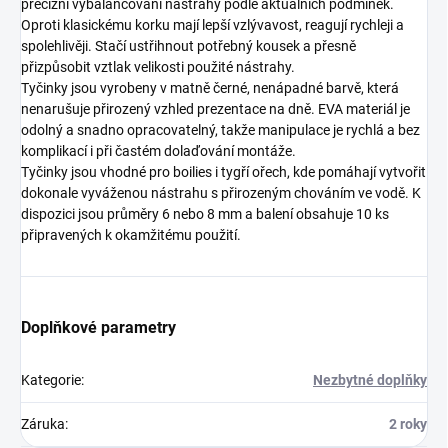
precizní vybalancování nástrahy podle aktuálních podmínek.
Oproti klasickému korku mají lepší vzlývavost, reagují rychleji a
spolehlivěji. Stačí ustřihnout potřebný kousek a přesně
přizpůsobit vztlak velikosti použité nástrahy.
Tyčinky jsou vyrobeny v matně černé, nenápadné barvě, která
nenarušuje přirozený vzhled prezentace na dně. EVA materiál je
odolný a snadno opracovatelný, takže manipulace je rychlá a bez
komplikací i při častém dolaďování montáže.
Tyčinky jsou vhodné pro boilies i tygří ořech, kde pomáhají vytvořit
dokonale vyváženou nástrahu s přirozeným chováním ve vodě. K
dispozici jsou průměry 6 nebo 8 mm a balení obsahuje 10 ks
připravených k okamžitému použití.
Doplňkové parametry
Kategorie
:
Nezbytné doplňky
Záruka
:
2 roky