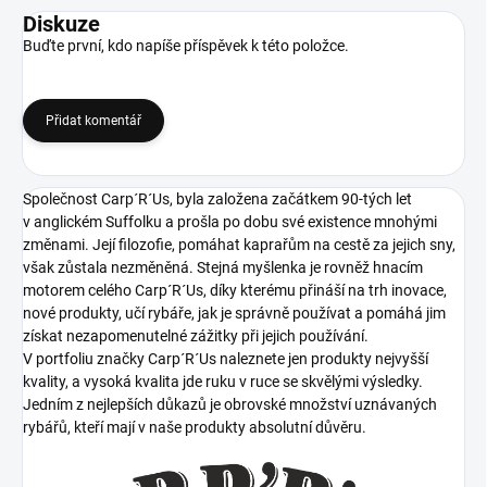
Diskuze
Buďte první, kdo napíše příspěvek k této položce.
Přidat komentář
Společnost Carp´R´Us, byla založena začátkem 90-tých let
v anglickém Suffolku a prošla po dobu své existence mnohými
změnami. Její filozofie, pomáhat kaprařům na cestě za jejich sny,
však zůstala nezměněná. Stejná myšlenka je rovněž hnacím
motorem celého Carp´R´Us, díky kterému přináší na trh inovace,
nové produkty, učí rybáře, jak je správně používat a pomáhá jim
získat nezapomenutelné zážitky při jejich používání.
V portfoliu značky Carp´R´Us naleznete jen produkty nejvyšší
kvality, a vysoká kvalita jde ruku v ruce se skvělými výsledky.
Jedním z nejlepších důkazů je obrovské množství uznávaných
rybářů, kteří mají v naše produkty absolutní důvěru.