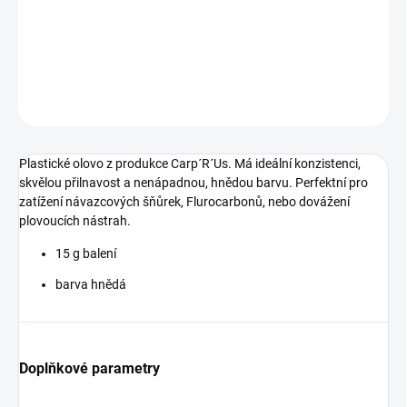
dovážení plovoucích nástrah.
Barva hnědá.
DETAILNÍ INFORMACE
ZEPTAT SE
Plastické olovo z produkce Carp´R´Us. Má ideální konzistenci,
skvělou přilnavost a nenápadnou, hnědou barvu. Perfektní pro
zatížení návazcových šňůrek, Flurocarbonů, nebo dovážení
plovoucích nástrah.
15 g balení
barva hnědá
Doplňkové parametry