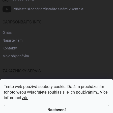
Přihlaste si odběr a zůstaňte s námi v kontaktu
CARPSONBAITS INFO
O nás
Napište nám
Kontakty
Moje objednávka
ZÁKAZNICKÝ SERVIS
Fakturační údaje
Tento web používá soubory cookie. Dalším procházením
Obchodní podmínky
tohoto webu vyjadřujete souhlas s jejich používáním.. Více
informací
zde
.
Informace k GDPR
Nastavení