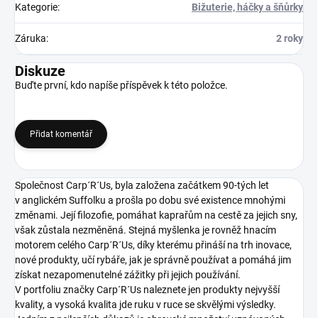
Kategorie
:
Bižuterie, háčky a šňůrky
Záruka
:
2 roky
Diskuze
Buďte první, kdo napíše příspěvek k této položce.
Přidat komentář
Společnost Carp´R´Us, byla založena začátkem 90-tých let
v anglickém Suffolku a prošla po dobu své existence mnohými
změnami. Její filozofie, pomáhat kaprařům na cestě za jejich sny,
však zůstala nezměněná. Stejná myšlenka je rovněž hnacím
motorem celého Carp´R´Us, díky kterému přináší na trh inovace,
nové produkty, učí rybáře, jak je správně používat a pomáhá jim
získat nezapomenutelné zážitky při jejich používání.
V portfoliu značky Carp´R´Us naleznete jen produkty nejvyšší
kvality, a vysoká kvalita jde ruku v ruce se skvělými výsledky.