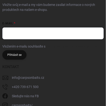
Vložte svůj e-mail a my vám budeme zasílat informace o nových
produktech na našem e-shopu.
E-MAIL
Vložením e-mailu souhlasíte s
podmínkami ochrany osobních údajů
Přihlásit se
KONTAKT
info
@
carpsonbaits.cz
+420 739 671 500
Sledujte nás na FB
carpsonbaits/