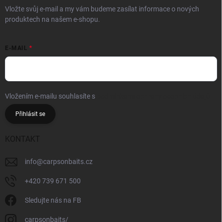
Vložte svůj e-mail a my vám budeme zasílat informace o nových
produktech na našem e-shopu.
E-MAIL
Vložením e-mailu souhlasíte s
podmínkami ochrany osobních údajů
Přihlásit se
KONTAKT
info
@
carpsonbaits.cz
+420 739 671 500
Sledujte nás na FB
carpsonbaits/