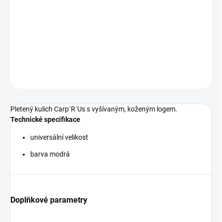
−
+
Přidat do košíku
Pletený kulich Carp´R´Us s vyšívaným, koženým logem.
DETAILNÍ INFORMACE
ZEPTAT SE
Pletený kulich Carp´R´Us s vyšívaným, koženým logem.
Technické specifikace
universální velikost
barva modrá
Doplňkové parametry