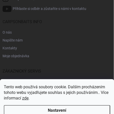
Přihlaste si odběr a zůstaňte s námi v kontaktu
CARPSONBAITS INFO
O nás
Napište nám
Kontakty
Moje objednávka
ZÁKAZNICKÝ SERVIS
Fakturační údaje
Tento web používá soubory cookie. Dalším procházením
Obchodní podmínky
tohoto webu vyjadřujete souhlas s jejich používáním.. Více
informací
zde
.
Informace k GDPR
Nastavení