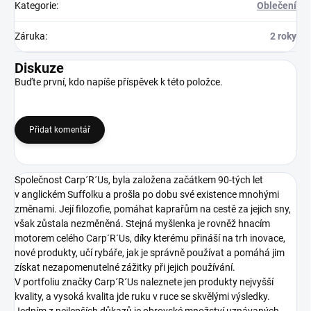
Kategorie
:
Oblečení
Záruka
:
2 roky
Diskuze
Buďte první, kdo napíše příspěvek k této položce.
Přidat komentář
Společnost Carp´R´Us, byla založena začátkem 90-tých let
v anglickém Suffolku a prošla po dobu své existence mnohými
změnami. Její filozofie, pomáhat kaprařům na cestě za jejich sny,
však zůstala nezměněná. Stejná myšlenka je rovněž hnacím
motorem celého Carp´R´Us, díky kterému přináší na trh inovace,
nové produkty, učí rybáře, jak je správně používat a pomáhá jim
získat nezapomenutelné zážitky při jejich používání.
V portfoliu značky Carp´R´Us naleznete jen produkty nejvyšší
kvality, a vysoká kvalita jde ruku v ruce se skvělými výsledky.