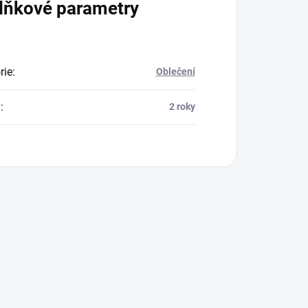
lňkové parametry
rie
:
Oblečení
a
:
2 roky