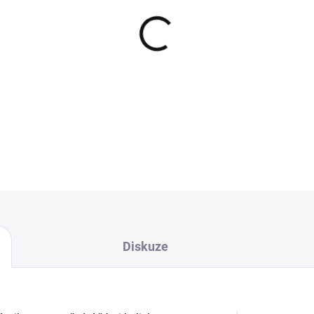
−
+
Klasický pletený kulich s v
DETAILNÍ INFORMACE
Diskuze