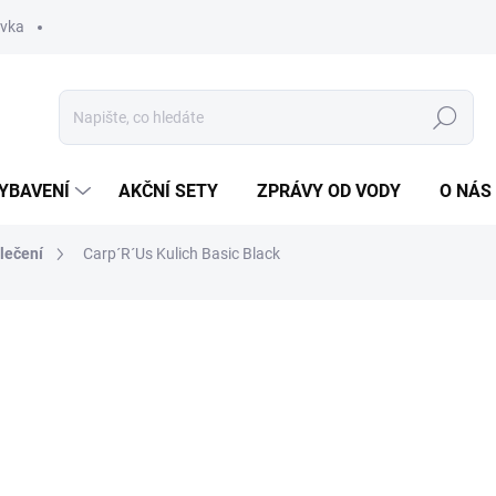
ávka
Hledat
YBAVENÍ
AKČNÍ SETY
ZPRÁVY OD VODY
O NÁS
lečení
Carp´R´Us Kulich Basic Black
ocení
ZNAČKA:
CARP'R'US
340 Kč
Měrná
SKLADEM
(3 KS)
cena: