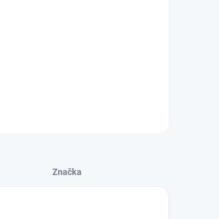
Přidat do košíku
kusnou textilní etiketou ve střední části kulichu.
ZEPTAT SE
Značka