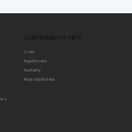
CARPSONBAITS INFO
O nás
Napište nám
Kontakty
Moje objednávka
te s