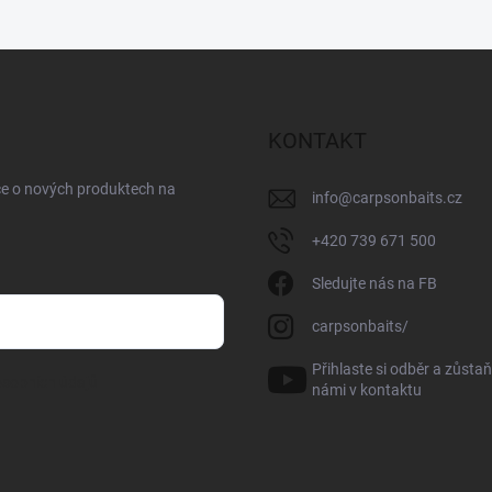
KONTAKT
ce o nových produktech na
info
@
carpsonbaits.cz
+420 739 671 500
Sledujte nás na FB
carpsonbaits/
Přihlaste si odběr a zůstaň
sobních údajů
námi v kontaktu