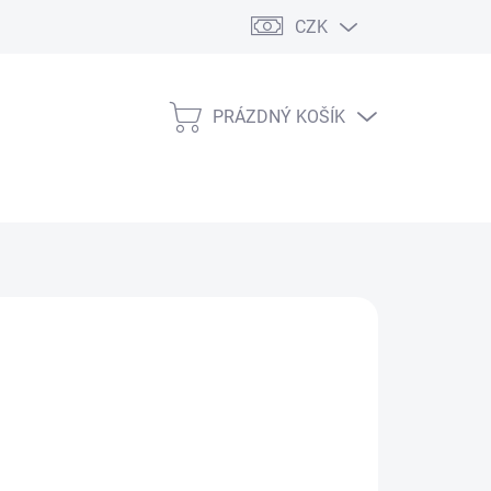
CZK
PRÁZDNÝ KOŠÍK
NÁKUPNÍ
KOŠÍK