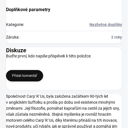
Doplňkové parametry
Kategorie
:
Nezbytné doplňky
Záruka
:
2 roky
Diskuze
Buďte první, kdo napíše příspěvek k této položce.
Přidat komentář
Společnost Carp´R´Us, byla založena začátkem 90-tých let
v anglickém Suffolku a prošla po dobu své existence mnohými
změnami. Její filozofie, pomáhat kaprařům na cestě za jejich sny,
však zůstala nezměněná. Stejná myšlenka je rovněž hnacím
motorem celého Carp´R´Us, díky kterému přináší na trh inovace,
nové produkty, učí rybáře, jak je správně používat a pomáhá jim