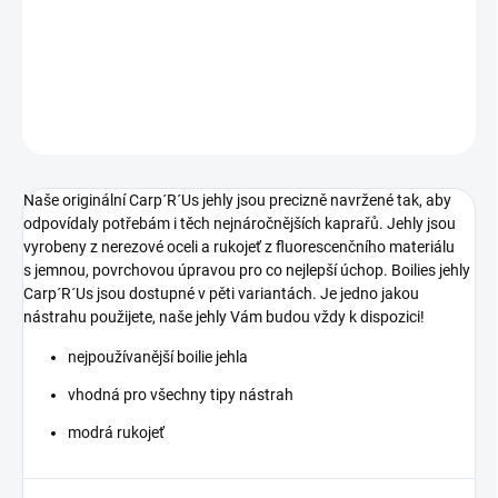
materiálu s jemnou, povrchovou úpravou pro co nejlepší úchop.
Jehla s hrotem.
DETAILNÍ INFORMACE
ZEPTAT SE
Naše originální Carp´R´Us jehly jsou precizně navržené tak, aby
odpovídaly potřebám i těch nejnáročnějších kaprařů. Jehly jsou
vyrobeny z nerezové oceli a rukojeť z fluorescenčního materiálu
s jemnou, povrchovou úpravou pro co nejlepší úchop. Boilies jehly
Carp´R´Us jsou dostupné v pěti variantách. Je jedno jakou
nástrahu použijete, naše jehly Vám budou vždy k dispozici!
nejpoužívanější boilie jehla
vhodná pro všechny tipy nástrah
modrá rukojeť