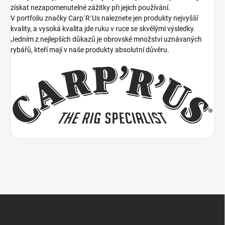
získat nezapomenutelné zážitky při jejich používání.
V portfoliu značky Carp´R´Us naleznete jen produkty nejvyšší
kvality, a vysoká kvalita jde ruku v ruce se skvělými výsledky.
Jedním z nejlepších důkazů je obrovské množství uznávaných
rybářů, kteří mají v naše produkty absolutní důvěru.
Z
á
p