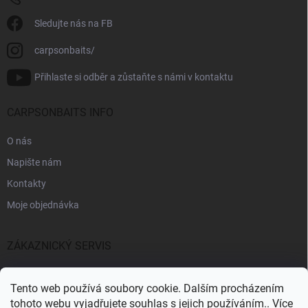
Sledujte nás na FB
carpsonbaits/
Přihlaste si odběr a zůstaňte s námi v kontaktu
CARPSONBAITS INFO
O nás
Napište nám
Kontakty
Moje objednávka
ZÁKAZNICKÝ SERVIS
Fakturační údaje
Tento web používá soubory cookie. Dalším procházením
Obchodní podmínky
tohoto webu vyjadřujete souhlas s jejich používáním.. Více