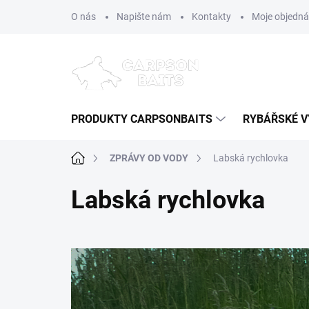
Přejít
O nás
Napište nám
Kontakty
Moje objedn
na
obsah
PRODUKTY CARPSONBAITS
RYBÁŘSKÉ V
Domů
ZPRÁVY OD VODY
Labská rychlovka
Labská rychlovka