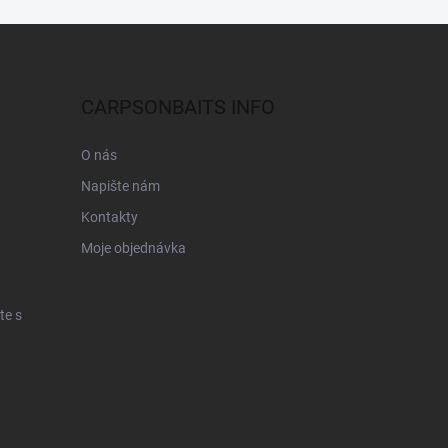
CARPSONBAITS INFO
O nás
Napište nám
Kontakty
Moje objednávka
te s