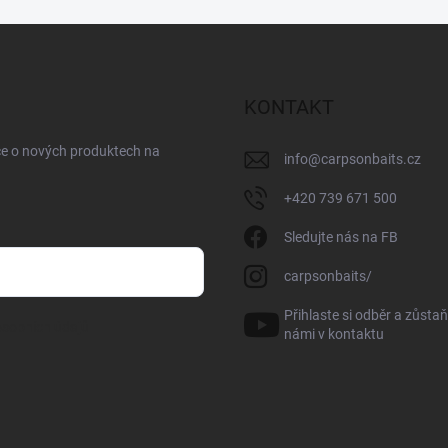
KONTAKT
ce o nových produktech na
info
@
carpsonbaits.cz
+420 739 671 500
Sledujte nás na FB
carpsonbaits/
Přihlaste si odběr a zůstaň
sobních údajů
námi v kontaktu