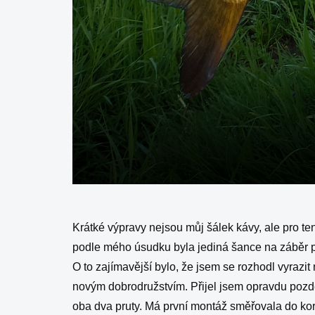
Krátké výpravy nejsou můj šálek kávy, ale pro te
podle mého úsudku byla jediná šance na záběr p
O to zajímavější bylo, že jsem se rozhodl vyrazit
novým dobrodružstvím. Přijel jsem opravdu pozdě
oba dva pruty. Má první montáž směřovala do kor