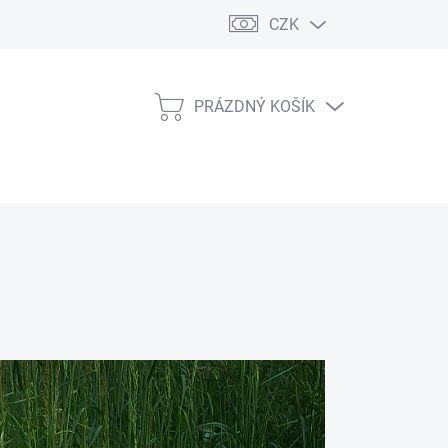
CZK
PRÁZDNÝ KOŠÍK
NÁKUPNÍ
KOŠÍK