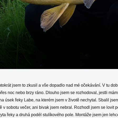
ntokrát jsem to zkusil a vše dopadlo nad mé očekávání. V tu do
řes noc nebo brzy ráno. Dlouho jsem se rozhodoval, jestli mám
 na úsek řeky Labe, na kterém jsem v životě nechytal. Sbalil jsem
 v sobotu večer, ani bivak jsem nebral. Rozhodl jsem se lovit p
yta řeky a druhá podél stulíkového pole. Montáže jsem jen lehce