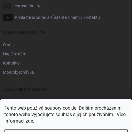
carpsonbaits/
Přihlaste si odběr a zůstaňte s námi v kontaktu
CARPSONBAITS INFO
O nás
Napište nám
Kontakty
Moje objednávka
ZÁKAZNICKÝ SERVIS
Fakturační údaje
Tento web používá soubory cookie. Dalším procházením
Obchodní podmínky
tohoto webu vyjadřujete souhlas s jejich používáním.. Více
informací
zde
.
Informace k GDPR