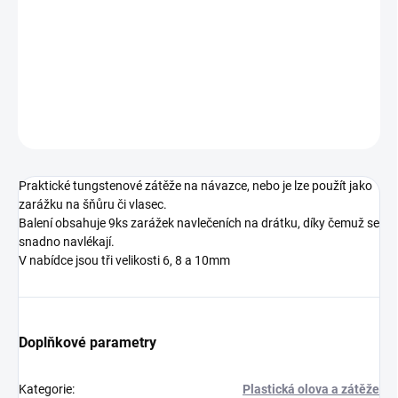
Skvělá pomůcka pro zatížení Vašeho návazce, která z něj nikdy
nespadne.
DETAILNÍ INFORMACE
ZEPTAT SE
Praktické tungstenové zátěže na návazce, nebo je lze použít jako
zarážku na šňůru či vlasec.
Balení obsahuje 9ks zarážek navlečeních na drátku, díky čemuž se
snadno navlékají.
V nabídce jsou tři velikosti 6, 8 a 10mm
Doplňkové parametry
Kategorie
:
Plastická olova a zátěže