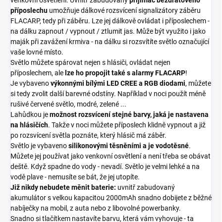
venkovní osvětlení. Uvnitř zabudovaný
přijímač bezdrátového
příposlechu
umožňuje dálkové rozsvícení signalizátory záběru
FLACARP, tedy při záběru. Lze jej dálkově ovládat i příposlechem -
na dálku zapnout / vypnout / ztlumit jas. Může být využito i jako
maják při zavážení krmiva - na dálku si rozsvítíte světlo označující
vaše lovné místo.
Světlo můžete spárovat nejen s hlásiči, ovládat nejen
příposlechem, ale
lze ho propojit také s alarmy FLACARP
!
Je vybaveno
výkonnými bílými LED CREE a RGB diodami
, můžete
si tedy zvolit další barevné odstíny. Například v noci použít méně
rušivé červené světlo, modré, zelené ...
Lahůdkou je
možnost rozsvícení stejné barvy, jaká je nastavena
na hlásičích
. Takže v noci můžete příposlech klidně vypnout a již
po rozsvícení světla poznáte, který hlásič má záběr.
Světlo je vybaveno
silikonovými těsněními a je vodotěsné
.
Můžete jej používat jako venkovní osvětlení a není třeba se obávat
deště. Když spadne do vody - nevadí. Světlo je velmi lehké a na
vodě plave - nemusíte se bát, že jej utopíte.
Již nikdy nebudete měnit baterie:
uvnitř zabudovaný
akumulátor s velkou kapacitou 2000mAh snadno dobijete z běžné
nabíječky na mobil, z auta nebo z libovolné powerbanky.
Snadno si tlačítkem nastavíte barvu, která vám vyhovuje - ta