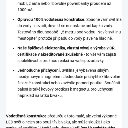
mobil, z auta nebo libovolné powerbanky proudem až
1000mA.
Opravdu 100% vodotěsná konstrukce.
Spadne vám svítilna
do vody - nevadí, dovnitř se nedostane ani kapka vody.
Testováno dlouhodobě 1,5 metru pod vodou. Navíc svítilnu
"neutopíte", protože při pádu do vody plave na hladině.
Naše špičková elektronika, vlastní vývoj a výroba v ČR,
certifikace v akreditované zkušebně
- to vše vám zajistí
spolehlivost a pružnou reakci na vaše požadavky.
Jednoduché přichycení.
Svítilna je vybavena silným
neodymovým magnetem. Jednoduše přichytíte k libovolné
železné konstrukci nebo zavěsíte pomocí poutka. Součástí
balení je také kovový protikus k magnetu, pro uchycení
například na látku bivaku.
Vodotěsná konstrukce
předurčuje toto malé, ale velmi výkonné
LED světlo nejen pro použití v bivaku, ale může sloužit i jako