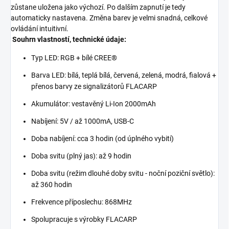
zůstane uložena jako výchozí. Po dalším zapnutí je tedy
automaticky nastavena. Změna barev je velmi snadná, celkové
ovládání intuitivní.
Souhrn vlastností, technické údaje:
Typ LED: RGB + bílé CREE®
Barva LED: bílá, teplá bílá, červená, zelená, modrá, fialová +
přenos barvy ze signalizátorů FLACARP
Akumulátor: vestavěný Li-Ion 2000mAh
Nabíjení: 5V / až 1000mA, USB-C
Doba nabíjení: cca 3 hodin (od úplného vybití)
Doba svitu (plný jas): až 9 hodin
Doba svitu (režim dlouhé doby svitu - noční poziční světlo):
až 360 hodin
Frekvence příposlechu: 868MHz
Spolupracuje s výrobky FLACARP