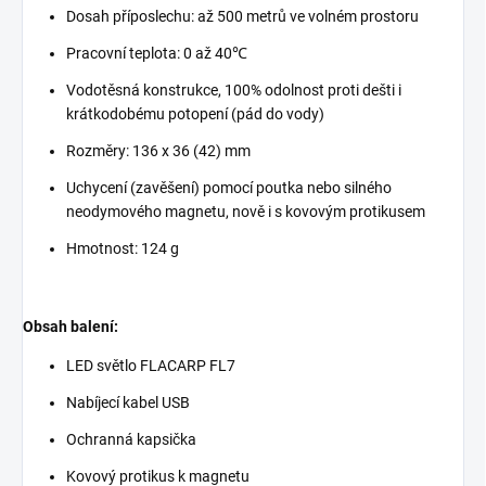
Dosah příposlechu: až 500 metrů ve volném prostoru
Pracovní teplota: 0 až 40℃
Vodotěsná konstrukce, 100% odolnost proti dešti i
krátkodobému potopení (pád do vody)
Rozměry: 136 x 36 (42) mm
Uchycení (zavěšení) pomocí poutka nebo silného
neodymového magnetu, nově i s kovovým protikusem
Hmotnost: 124 g
Obsah balení:
LED světlo FLACARP FL7
Nabíjecí kabel USB
Ochranná kapsička
Kovový protikus k magnetu