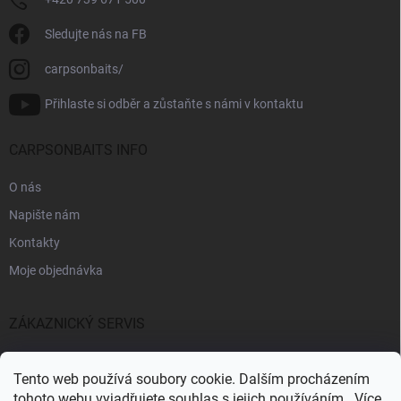
Sledujte nás na FB
carpsonbaits/
Přihlaste si odběr a zůstaňte s námi v kontaktu
CARPSONBAITS INFO
O nás
Napište nám
Kontakty
Moje objednávka
ZÁKAZNICKÝ SERVIS
Fakturační údaje
Tento web používá soubory cookie. Dalším procházením
Obchodní podmínky
tohoto webu vyjadřujete souhlas s jejich používáním.. Více