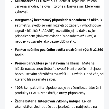
Multibarevné LED světlo.
Studenější i teplá bíla, zelená,
červená, modrá, fialová ... zvolte si barvu a jas, které vám
vyhovují.
Integrovaný bezdrátový příposlech s dosahem až několik
set metrů.
Světlo se vám rozsvítí po záběru (vyhodnocuje
signál z hlásičů FLACARP), rozsvítíte jej na dálku svým
příposlechem (dálkové ovládání s dosahem až 1km!) a
nebo jej využívejte jako běžné LED světlo.
Funkce nočního pozičního světla s extrémní výdrží až 360
hodin!
Přenos barvy, která je nastavena na hlásiči.
Máte na
hlásiči nastavenou třeba fialovou? Není problém - stejnou
barvou se vám při záběru rozsvítí i LED světlo. Hned víte, od
kterého hlásiče máte záběr.
100% kompatibilita.
Spolupracuje se všemi bezdrátovými
produkty FLACARP: hlásiči, alarmy, příposlechy ...
Žádné baterie! Integrován výkonný nabíjecí Li-Ion
akumulátor.
Jednoduše dobijete běžnou nabíječkou na