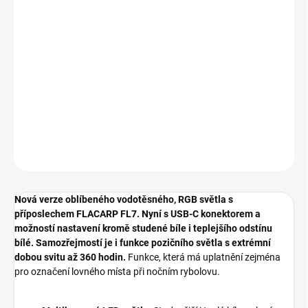
cena:
−
+
Přidat do košíku
Multibarevné, vodotěsné LED světlo s vestavěným příposlechem,
nabíjecím Li-Ion akumulátorem, USB-C a režimem dlouhé doby
svitu.
DETAILNÍ INFORMACE
ZEPTAT SE
Nová verze oblíbeného vodotěsného, RGB světla s
příposlechem FLACARP FL7. Nyní s USB-C konektorem a
možností nastavení kromě studené bíle i teplejšího odstínu
bílé
.
Samozřejmostí je i funkce pozičního světla s extrémní
dobou svitu až 360 hodin.
Funkce, která má uplatnění zejména
pro označení lovného místa při nočním rybolovu.