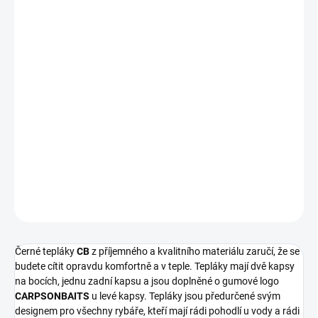
VARIANTA
−
+
Přidat do košíku
Černé tepláky
CB
z příjemného a kvalitního materiálu zaručí, že se
budete cítit opravdu komfortně a v teple. Tepláky mají dvě kapsy
na bocích, jednu zadní kapsu a jsou doplněné o gumové logo
CARPSONBAITS
u levé kapsy.
Tepláky nabízíme ve velikostech
M
až
XXL
.
DETAILNÍ INFORMACE
ZEPTAT SE
Černé tepláky
CB
z příjemného a kvalitního materiálu zaručí, že se
budete cítit opravdu komfortně a v teple. Tepláky mají dvě kapsy
na bocích, jednu zadní kapsu a jsou doplněné o gumové logo
CARPSONBAITS
u levé kapsy. Tepláky jsou předurčené svým
designem pro všechny rybáře, kteří mají rádi pohodlí u vody a rádi