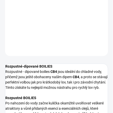
Rozpustné - dipované boilies
CB4
jsou ideální do chladné vody,
přičemž jsou ještě obohaceny naším dipem
CB4
, a proto se stávají
perfektní volbou jak pro krátkodobý lov, tak i pro závodní chytání.
Tímto získáte tu nejlepší možnou nástrahu pro rychlý lov ryb.
PRŮMĚR BOILIES:
14mm, 18mm a 24mm
DETAILNÍ INFORMACE
ZEPTAT SE
Rozpustné-dipované BOILIES
Rozpustné - dipované boilies
CB4
jsou ideální do chladné vody,
přičemž jsou ještě obohaceny naším dipem
CB4
, a proto se stávají
perfektní volbou jak pro krátkodobý lov, tak i pro závodní chytání.
Tímto získáte tu nejlepší možnou nástrahu pro rychlý lov ryb.
Rozpustné BOILIES
Po nahození do vody začne kulička okamžitě uvolňovat veškeré
atraktory a vůně přidaných esencí a esenciálních olejů, které