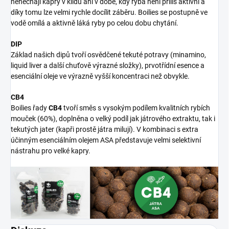
nenechají kapry v klidu ani v době, kdy ryba není příliš aktivní a
díky tomu lze velmi rychle docílit záběru. Boilies se postupně ve
vodě omílá a aktivně láká ryby po celou dobu chytání.
DIP
Základ našich dipů tvoří osvědčené tekuté potravy (minamino,
liquid liver a další chuťově výrazné složky), prvotřídní esence a
esenciální oleje ve výrazně vyšší koncentraci než obvykle.
CB4
Boilies řady
CB4
tvoří směs s vysokým podílem kvalitních rybích
mouček (60%), doplněna o velký podíl jak játrového extraktu, tak i
tekutých jater (kapři prostě játra milují). V kombinaci s extra
účinným esenciálním olejem ASA představuje velmi selektivní
nástrahu pro velké kapry.