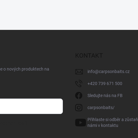
KONTAKT
ce o nových produktech na
info
@
carpsonbaits.cz
+420 739 671 500
Sledujte nás na FB
carpsonbaits/
Přihlaste si odběr a zůstaň
sobních údajů
námi v kontaktu