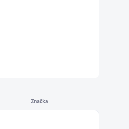
Přidat do košíku
strong je splétaná ze 4 vláken, stejně jako naše
ozpustného materiálu určená k navlékání rybářské
it, zavazování sáčků nebo pytlíků.
ZEPTAT SE
Značka