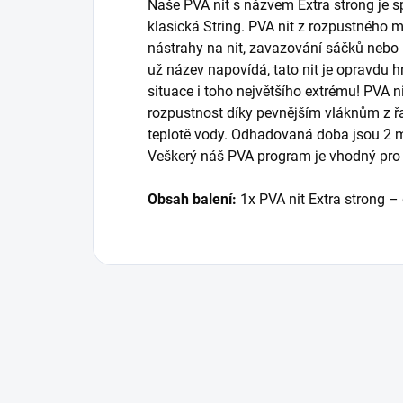
Naše PVA nit s názvem Extra strong je sp
klasická String. PVA nit z rozpustného m
nástrahy na nit, zavazování sáčků nebo p
už název napovídá, tato nit je opravdu h
situace i toho největšího extrému! PVA n
rozpustnost díky pevnějším vláknům z řa
teplotě vody. Odhadovaná doba jsou 2 mi
Veškerý náš PVA program je vhodný pro c
Obsah balení:
1x PVA nit Extra strong –