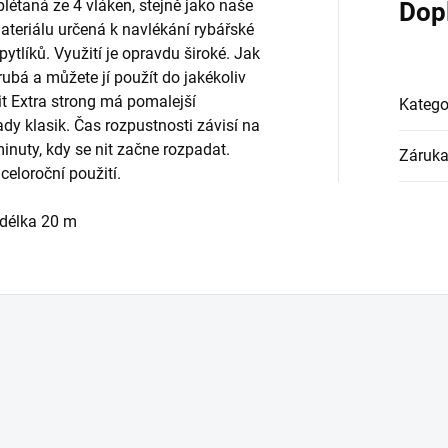
létaná ze 4 vláken, stejně jako naše
Dop
ateriálu určená k navlékání rybářské
ytlíků. Využití je opravdu široké. Jak
rubá a můžete jí použít do jakékoliv
it Extra strong má pomalejší
Katego
dy klasik. Čas rozpustnosti závisí na
nuty, kdy se nit začne rozpadat.
Záruk
eloroční použití.
 délka 20 m