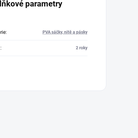
lňkové parametry
rie
:
PVA sáčky, nitě a pásky
a
:
2 roky