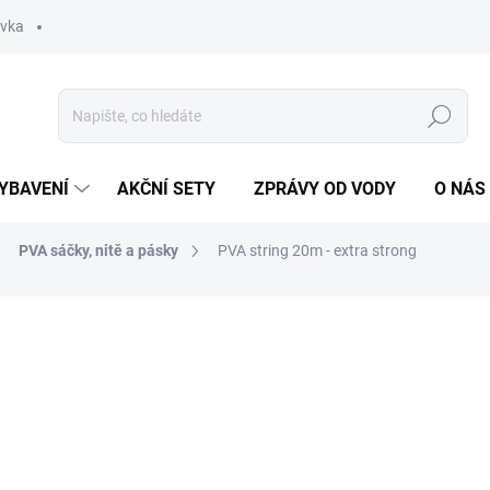
ávka
Hledat
YBAVENÍ
AKČNÍ SETY
ZPRÁVY OD VODY
O NÁS
PVA sáčky, nitě a pásky
PVA string 20m - extra strong
ocení
ZNAČKA:
PVA HYDROSPOL
109 Kč
Měrná
SKLADEM
(3 KS)
cena: