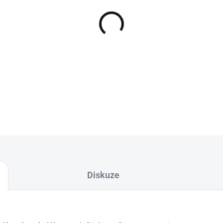
−
+
Naše PVA nit s názvem Extra 
klasická String. PVA nit z r
nástrahy na n
DETAILNÍ INFORMACE
Diskuze