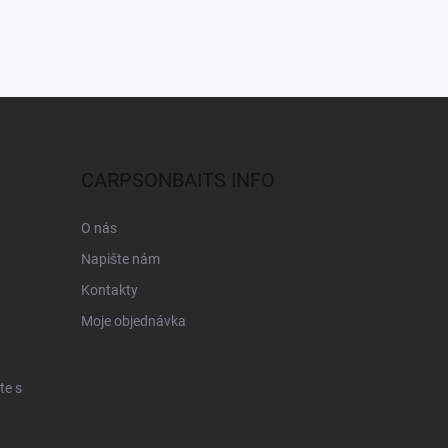
CARPSONBAITS INFO
O nás
Napište nám
Kontakty
Moje objednávka
te s