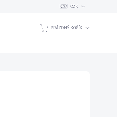
CZK
PRÁZDNÝ KOŠÍK
NÁKUPNÍ
KOŠÍK