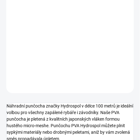
Měrná
SKLADEM
(2 KS)
cena:
−
+
Přidat do košíku
Náhradní punčocha značky Hydrospol v délce 100 metrů je ideální
volbou pro všechny zapálené rybáře i závodníky. Naše PVA
punčocha je pletená z kvalitních japonských vláken formou
hustého micro-meshe.
DETAILNÍ INFORMACE
ZEPTAT SE
Náhradní punčocha značky Hydrospol v délce 100 metrů je ideální
volbou pro všechny zapálené rybáře i závodníky. Naše PVA
punčocha je pletená z kvalitních japonských vláken formou
hustého micro-meshe. Punčochu PVA Hydrospol můžete plnit
sypkými materiály nebo drobnými peletami, aniž by vám zvolená
směs propadávala úpletem.