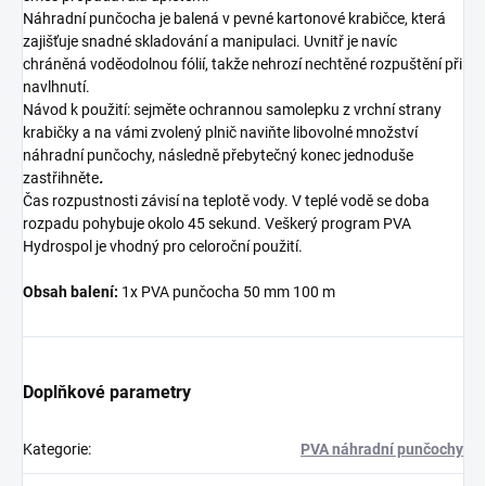
Náhradní punčocha je balená v pevné kartonové krabičce, která
zajišťuje snadné skladování a manipulaci. Uvnitř je navíc
chráněná voděodolnou fólií, takže nehrozí nechtěné rozpuštění při
navlhnutí.
Návod k použití: sejměte ochrannou samolepku z vrchní strany
krabičky a na vámi zvolený plnič naviňte libovolné množství
náhradní punčochy, následně přebytečný konec jednoduše
zastřihněte
.
Čas rozpustnosti závisí na teplotě vody. V teplé vodě se doba
rozpadu pohybuje okolo 45 sekund. Veškerý program PVA
Hydrospol je vhodný pro celoroční použití.
Obsah balení:
1x PVA punčocha 50 mm 100 m
Doplňkové parametry
Kategorie
:
PVA náhradní punčochy