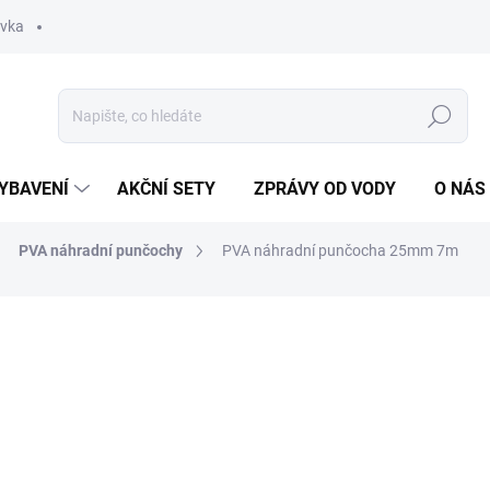
ávka
Hledat
YBAVENÍ
AKČNÍ SETY
ZPRÁVY OD VODY
O NÁS
PVA náhradní punčochy
PVA náhradní punčocha 25mm 7m
ocení
ZNAČKA:
PVA HYDROSPOL
169 Kč
Měrná
SKLADEM
(3 KS)
cena: