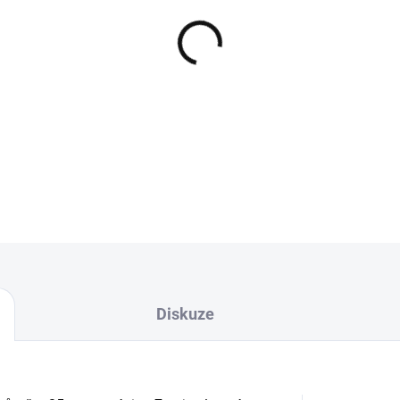
−
+
Náhradní PVA micro-mes
pletená z kvalitních japo
náhrady jsou vhodné
DETAILNÍ INFORMACE
Diskuze