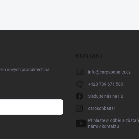
KONTAKT
ce o nových produktech na
info
@
carpsonbaits.cz
+420 739 671 500
Sledujte nás na FB
carpsonbaits/
Přihlaste si odběr a zůstaň
sobních údajů
námi v kontaktu