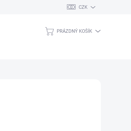
CZK
PRÁZDNÝ KOŠÍK
NÁKUPNÍ
KOŠÍK