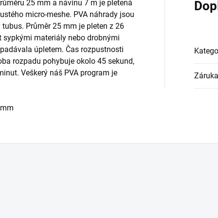
růměru 25 mm a návinu 7 m je pletená
Dop
hustého micro-meshe. PVA náhrady jsou
 tubus. Průměr 25 mm je pleten z 26
t sypkými materiály nebo drobnými
padávala úpletem. Čas rozpustnosti
Katego
 doba rozpadu pohybuje okolo 45 sekund,
minut.
Veškerý náš PVA program je
Záruk
5 mm