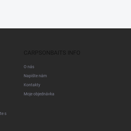
CARPSONBAITS INFO
O nás
Napište nám
Kontakty
Moje objednávka
te s