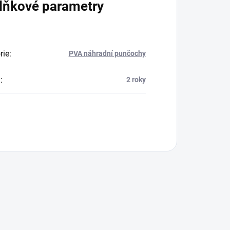
lňkové parametry
rie
:
PVA náhradní punčochy
a
:
2 roky