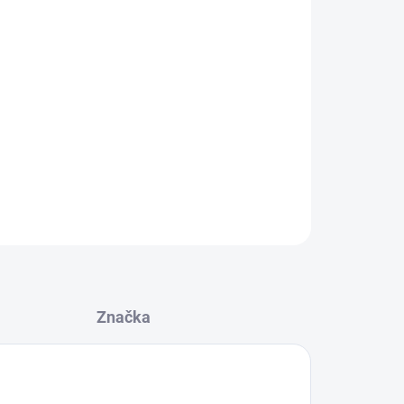
Přidat do košíku
h punčocha v průměru 25 mm a návinu 7 m je
nských vláken formou hustého micro-meshe. PVA
 k doplnění punčochy na prázdný tubus.
ZEPTAT SE
Značka