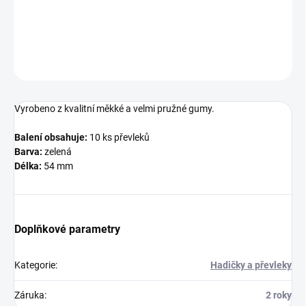
vhodné při použití rychlovýměnných obratlíků.
DETAILNÍ INFORMACE
ZEPTAT SE
Vyrobeno z kvalitní měkké a velmi pružné gumy.
Balení obsahuje:
10 ks převleků
Barva:
zelená
Délka:
54 mm
Doplňkové parametry
Kategorie
:
Hadičky a převleky
Záruka
:
2 roky