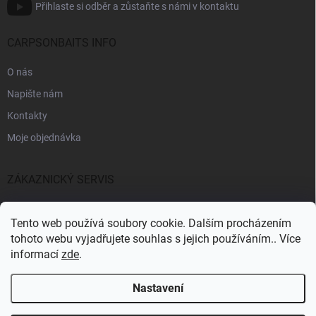
Přihlaste si odběr a zůstaňte s námi v kontaktu
CARPSONBAITS INFO
O nás
Napište nám
Kontakty
Moje objednávka
ZÁKAZNICKÝ SERVIS
Fakturační údaje
Tento web používá soubory cookie. Dalším procházením
Obchodní podmínky
tohoto webu vyjadřujete souhlas s jejich používáním.. Více
informací
zde
.
Informace k GDPR
Nastavení