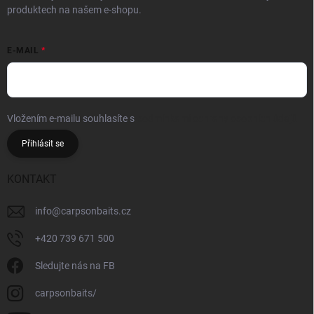
produktech na našem e-shopu.
E-MAIL
Vložením e-mailu souhlasíte s
podmínkami ochrany osobních údajů
Přihlásit se
KONTAKT
info
@
carpsonbaits.cz
+420 739 671 500
Sledujte nás na FB
carpsonbaits/