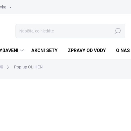
ávka
Hledat
YBAVENÍ
AKČNÍ SETY
ZPRÁVY OD VODY
O NÁS
UO
Pop-up OLIHEŇ
ní
ZNAČKA:
CARPSONBAITS
od
220 Kč
Měrná
ZVOLTE VARIANTU
cena:
VARIANTA