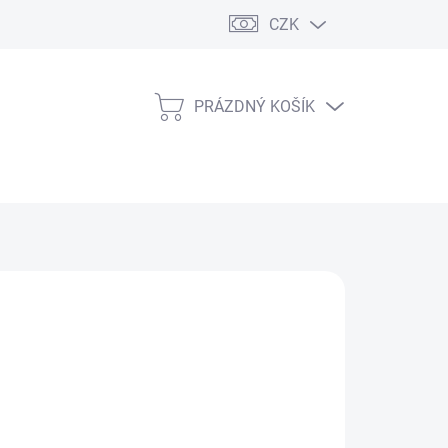
CZK
PRÁZDNÝ KOŠÍK
NÁKUPNÍ
KOŠÍK