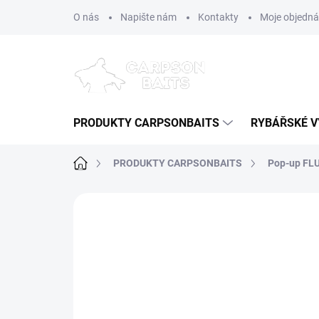
Přejít
O nás
Napište nám
Kontakty
Moje objedn
na
obsah
PRODUKTY CARPSONBAITS
RYBÁŘSKÉ V
Domů
PRODUKTY CARPSONBAITS
Pop-up FL
4 hodnocení
Podrobnosti hodnoce