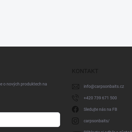
KONTAKT
ce o nových produktech na
info
@
carpsonbaits.cz
+420 739 671 500
Sledujte nás na FB
carpsonbaits/