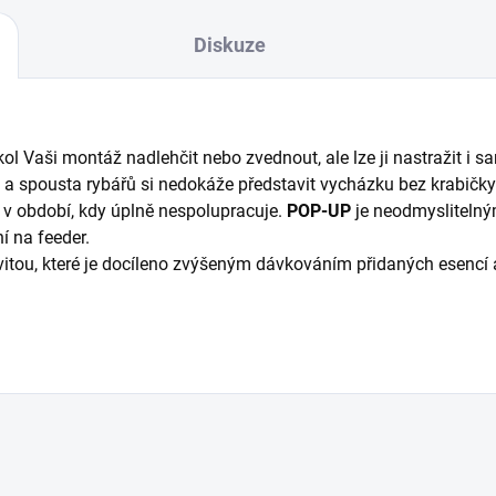
Diskuze
kol Vaši montáž nadlehčit nebo zvednout, ale lze ji nastražit i
né a spousta rybářů si nedokáže představit vycházku bez krabičk
i v období, kdy úplně nespolupracuje.
POP-UP
je neodmyslitelný
í na feeder.
tivitou, které je docíleno zvýšeným dávkováním přidaných esen