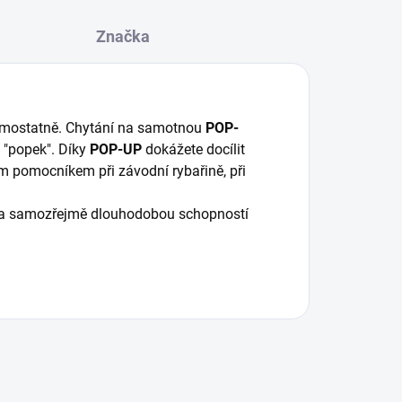
Značka
 samostatně. Chytání na samotnou
POP-
y "popek". Díky
POP-UP
dokážete docílit
m pomocníkem při závodní rybařině, při
cí a samozřejmě dlouhodobou schopností