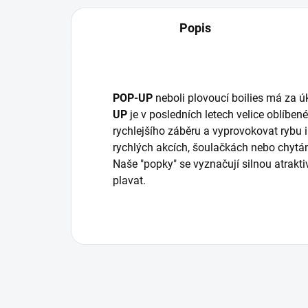
Popis
POP-UP
neboli plovoucí boilies má za ú
UP
je v posledních letech velice oblíbe
rychlejšího záběru a vyprovokovat rybu 
rychlých akcích, šoulačkách nebo chytán
Naše "popky" se vyznačují silnou atrak
plavat.