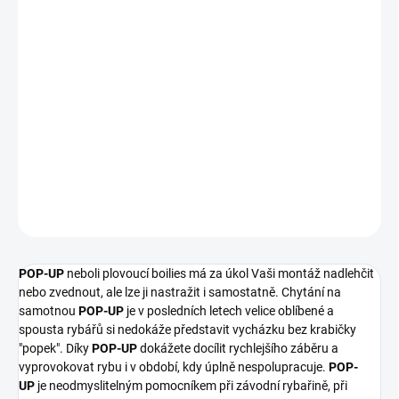
POP-UP FLUO
MORUŠE
Naše
POP-UP
FLUO
se vyznačují silnou atraktivitou, které je
docíleno zvýšeným dávkováním přidaných esencí a samozřejmě
dlouhodobou schopností plavat.
PRŮMĚR POP-UP:
12mm, 15mm, 20mm a dumbells 15mm
DETAILNÍ INFORMACE
ZEPTAT SE
POP-UP
neboli plovoucí boilies má za úkol Vaši montáž nadlehčit
nebo zvednout, ale lze ji nastražit i samostatně. Chytání na
samotnou
POP-UP
je v posledních letech velice oblíbené a
spousta rybářů si nedokáže představit vycházku bez krabičky
"popek". Díky
POP-UP
dokážete docílit rychlejšího záběru a
vyprovokovat rybu i v období, kdy úplně nespolupracuje.
POP-
UP
je neodmyslitelným pomocníkem při závodní rybařině, při