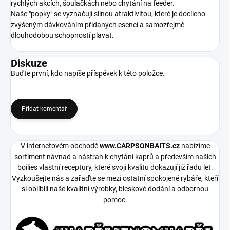
rychlých akcích, šoulačkách nebo chytání na feeder.
Naše "popky" se vyznačují silnou atraktivitou, které je docíleno
zvýšeným dávkováním přidaných esencí a samozřejmě
dlouhodobou schopností plavat.
Diskuze
Buďte první, kdo napíše příspěvek k této položce.
Přidat komentář
V internetovém obchodě
www.CARPSONBAITS.cz
nabízíme
sortiment návnad a nástrah k chytání kaprů a především našich
boilies vlastní receptury, které svoji kvalitu dokazují již řadu let.
Vyzkoušejte nás a zařaďte se mezi ostatní spokojené rybáře, kteří
si oblíbili naše kvalitní výrobky, bleskové dodání a odbornou
pomoc.