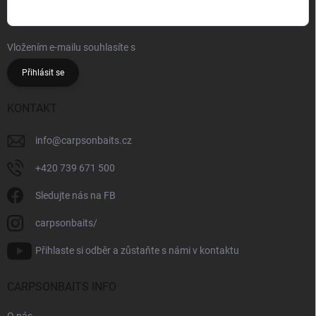
Vložením e-mailu souhlasíte s
podmínkami ochrany osobních údajů
Přihlásit se
KONTAKT
info
@
carpsonbaits.cz
+420 739 671 500
Sledujte nás na FB
carpsonbaits/
Přihlaste si odběr a zůstaňte s námi v kontaktu
CARPSONBAITS INFO