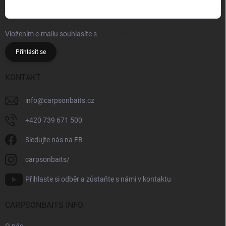
Vložením e-mailu souhlasíte s
podmínkami ochrany osobních údajů
Přihlásit se
KONTAKT
info
@
carpsonbaits.cz
+420 739 671 500
Sledujte nás na FB
carpsonbaits/
Přihlaste si odběr a zůstaňte s námi v kontaktu
CARPSONBAITS INFO