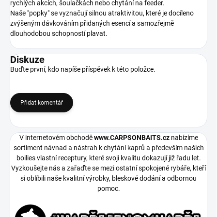
rychlých akcích, šoulačkách nebo chytání na feeder.
Naše "popky" se vyznačují silnou atraktivitou, které je docíleno
zvýšeným dávkováním přidaných esencí a samozřejmě
dlouhodobou schopností plavat.
Diskuze
Buďte první, kdo napíše příspěvek k této položce.
Přidat komentář
V internetovém obchodě
www.CARPSONBAITS.cz
nabízíme
sortiment návnad a nástrah k chytání kaprů a především našich
boilies vlastní receptury, které svoji kvalitu dokazují již řadu let.
Vyzkoušejte nás a zařaďte se mezi ostatní spokojené rybáře, kteří
si oblíbili naše kvalitní výrobky, bleskové dodání a odbornou
pomoc.