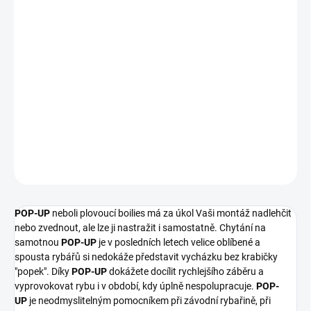
POP-UP FLUO
ČESNEK+OLIHEŇ
Naše
POP-UP
FLUO
se vyznačují silnou atraktivitou, které je
docíleno zvýšeným dávkováním přidaných esencí a samozřejmě
dlouhodobou schopností plavat.
PRŮMĚR POP-UP:
12mm, 15mm, 20mm a dumbells 15mm
DETAILNÍ INFORMACE
ZEPTAT SE
POP-UP
neboli plovoucí boilies má za úkol Vaši montáž nadlehčit
nebo zvednout, ale lze ji nastražit i samostatně. Chytání na
samotnou
POP-UP
je v posledních letech velice oblíbené a
spousta rybářů si nedokáže představit vycházku bez krabičky
"popek". Díky
POP-UP
dokážete docílit rychlejšího záběru a
vyprovokovat rybu i v období, kdy úplně nespolupracuje.
POP-
UP
je neodmyslitelným pomocníkem při závodní rybařině, při