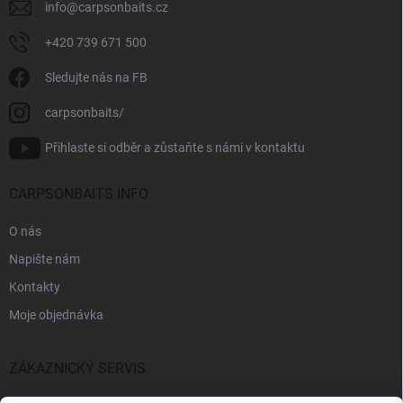
info
@
carpsonbaits.cz
+420 739 671 500
Sledujte nás na FB
carpsonbaits/
Přihlaste si odběr a zůstaňte s námi v kontaktu
CARPSONBAITS INFO
O nás
Napište nám
Kontakty
Moje objednávka
ZÁKAZNICKÝ SERVIS