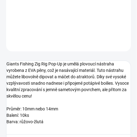
Plovoucí umělá nástraha, kterou lze použít k chytání na hladině, ve
vodním sloupci, nebo v kombinaci s potápivým boilies na panáčka.
DETAILNÍ INFORMACE
ZEPTAT SE
Giants Fishing Zig Rig Pop-Up je umělá plovoucí nástraha
vyrobena z EVA pěny, což je nasávající materiál. Tuto nástrahu
můžete libovolně dipovat a máčet do atraktorů. Díky své vysoké
vzplývavosti snadno nadnese i připojené potápivé boilies. Vysoce
kvalitní zpracování s jemně sametovým povrchem, ale přitom za
skvělou cenu!
Průměr: 10mm nebo 14mm
Balení: 10ks
Barva: růžovo-žlutá