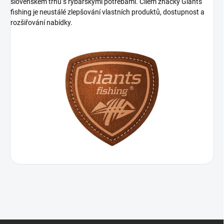
slovenském trhu s rybářskými potřebami. Cílem značky Giants
fishing je neustálé zlepšování vlastních produktů, dostupnost a
rozšiřování nabídky.