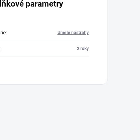
lňkové parametry
rie
:
Umělé nástrahy
a
:
2 roky