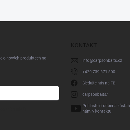
KONTAKT
ce o nových produktech na
info
@
carpsonbaits.cz
+420 739 671 500
Sledujte nás na FB
carpsonbaits/
Přihlaste si odběr a zůstaň
sobních údajů
námi v kontaktu