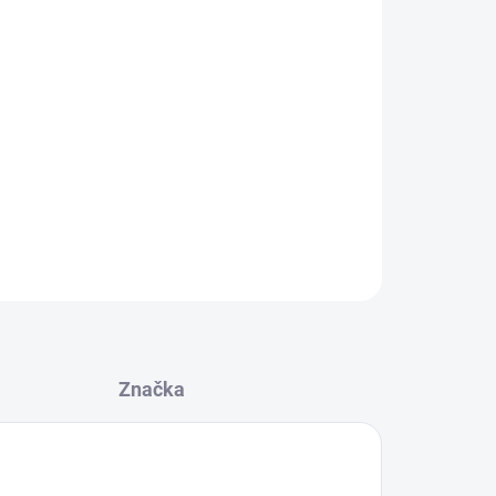
Přidat do košíku
erou lze použít k chytání na hladině, ve vodním
mbinaci s potápivým boilies na panáčka.
ZEPTAT SE
Značka