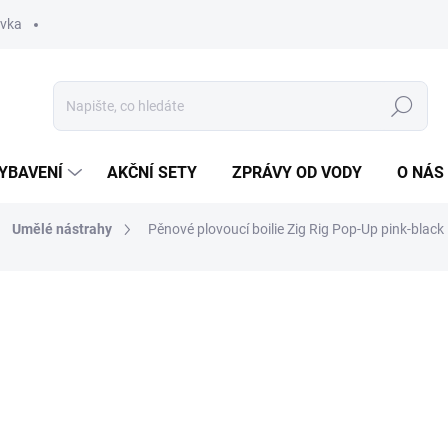
ávka
Hledat
YBAVENÍ
AKČNÍ SETY
ZPRÁVY OD VODY
O NÁS
Umělé nástrahy
Pěnové plovoucí boilie Zig Rig Pop-Up pink-black
ocení
ZNAČKA:
GIANTS FISHING
65 Kč
Měrná
ZVOLTE VARIANTU
cena:
VARIANTA