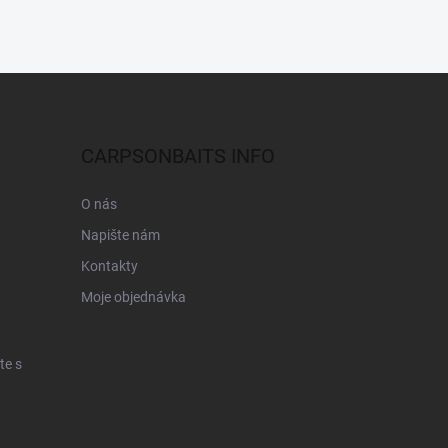
CARPSONBAITS INFO
O nás
Napište nám
Kontakty
Moje objednávka
te s