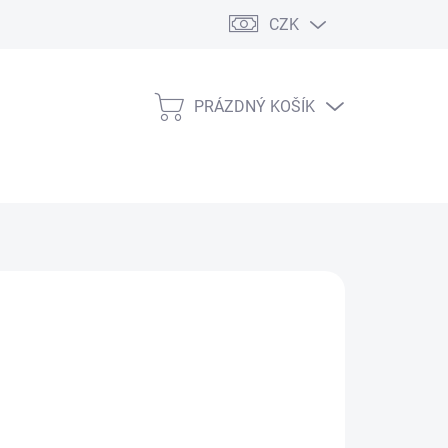
CZK
PRÁZDNÝ KOŠÍK
NÁKUPNÍ
KOŠÍK