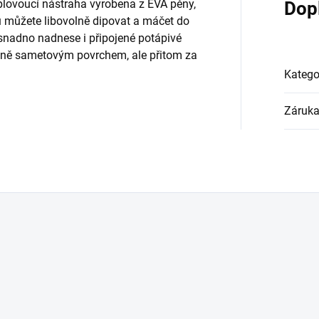
plovoucí nástraha vyrobena z EVA pěny,
Dop
hu můžete libovolně dipovat a máčet do
 snadno nadnese i připojené potápivé
jemně sametovým povrchem, ale přitom za
Katego
Záruk