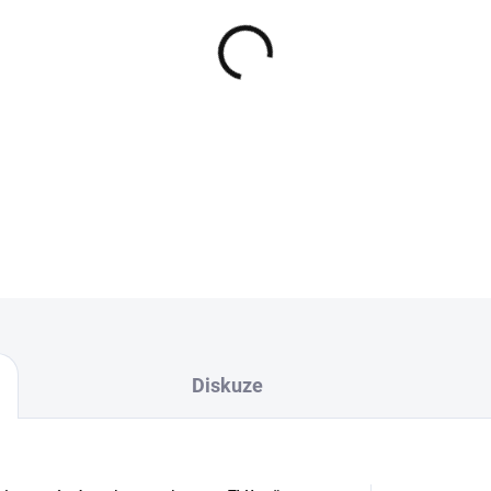
−
+
Plovoucí umělá nástraha, kt
sloupci, nebo v ko
DETAILNÍ INFORMACE
Diskuze