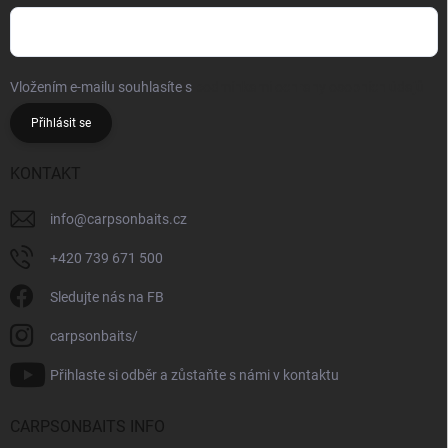
Vložením e-mailu souhlasíte s
podmínkami ochrany osobních údajů
Přihlásit se
KONTAKT
info
@
carpsonbaits.cz
+420 739 671 500
Sledujte nás na FB
carpsonbaits/
Přihlaste si odběr a zůstaňte s námi v kontaktu
CARPSONBAITS INFO