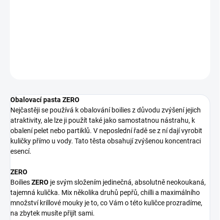
obalení pelet nebo partiklů. V neposlední řadě se z ní dají vyrobit
kuličky přímo u vody. Tato těsta obsahují zvýšenou koncentraci
esencí.
DETAILNÍ INFORMACE
ZEPTAT SE
Obalovací pasta ZERO
Nejčastěji se používá k obalování boilies z důvodu zvýšení jejich
atraktivity, ale lze ji použít také jako samostatnou nástrahu, k
obalení pelet nebo partiklů. V neposlední řadě se z ní dají vyrobit
kuličky přímo u vody. Tato těsta obsahují zvýšenou koncentraci
esencí.
ZERO
Boilies
ZERO
je svým složením jedinečná, absolutně neokoukaná,
tajemná kulička. Mix několika druhů pepřů, chilli a maximálního
množství krillové mouky je to, co Vám o této kuličce prozradíme,
na zbytek musíte přijít sami.