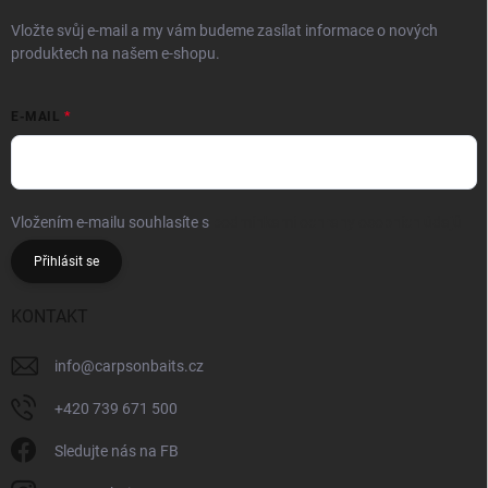
Vložte svůj e-mail a my vám budeme zasílat informace o nových
produktech na našem e-shopu.
E-MAIL
Vložením e-mailu souhlasíte s
podmínkami ochrany osobních údajů
Přihlásit se
KONTAKT
info
@
carpsonbaits.cz
+420 739 671 500
Sledujte nás na FB