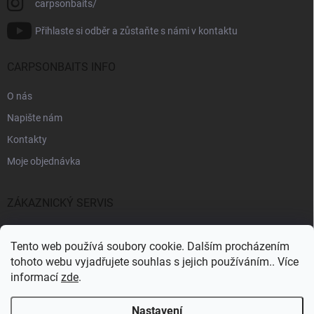
carpsonbaits/
Přihlaste si odběr a zůstaňte s námi v kontaktu
CARPSONBAITS INFO
O nás
Napište nám
Kontakty
Moje objednávka
ZÁKAZNICKÝ SERVIS
Fakturační údaje
Tento web používá soubory cookie. Dalším procházením
Obchodní podmínky
tohoto webu vyjadřujete souhlas s jejich používáním.. Více
informací
zde
.
Informace k GDPR
Nastavení