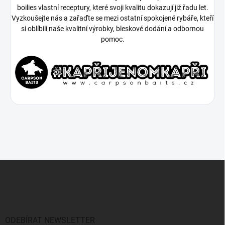
boilies vlastní receptury, které svoji kvalitu dokazují již řadu let.
Vyzkoušejte nás a zařaďte se mezi ostatní spokojené rybáře, kteří
si oblíbili naše kvalitní výrobky, bleskové dodání a odbornou
pomoc.
Z
á
p
a
t
í
ODEBÍRAT NEWSLETTER