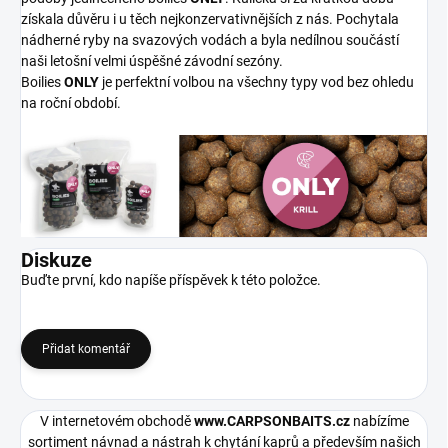
získala důvěru i u těch nejkonzervativnějších z nás. Pochytala
nádherné ryby na svazových vodách a byla nedílnou součástí
naši letošní velmi úspěšné závodní sezóny.
Boilies
ONLY
je perfektní volbou na všechny typy vod bez ohledu
na roční období.
Diskuze
Buďte první, kdo napíše příspěvek k této položce.
Přidat komentář
V internetovém obchodě
www.CARPSONBAITS.cz
nabízíme
sortiment návnad a nástrah k chytání kaprů a především našich