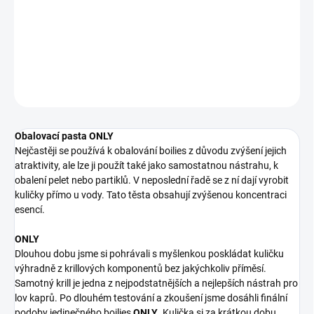
obalení pelet nebo partiklů. V neposlední řadě se z ní dají vyrobit
kuličky přímo u vody. Tato těsta obsahují zvýšenou koncentraci
esencí.
DETAILNÍ INFORMACE
ZEPTAT SE
Obalovací pasta ONLY
Nejčastěji se používá k obalování boilies z důvodu zvýšení jejich
atraktivity, ale lze ji použít také jako samostatnou nástrahu, k
obalení pelet nebo partiklů. V neposlední řadě se z ní dají vyrobit
kuličky přímo u vody. Tato těsta obsahují zvýšenou koncentraci
esencí.
ONLY
Dlouhou dobu jsme si pohrávali s myšlenkou poskládat kuličku
výhradně z krillových komponentů bez jakýchkoliv příměsí.
Samotný krill je jedna z nejpodstatnějších a nejlepších nástrah pro
lov kaprů. Po dlouhém testování a zkoušení jsme dosáhli finální
podoby jedinečného boilies
ONLY
. Kulička si za krátkou dobu