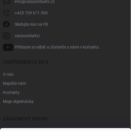
info
@
carpsonbaits.cz
+420 739 671 500
Sledujte nás na FB
carpsonbaits/
Přihlaste si odběr a zůstaňte s námi v kontaktu
CARPSONBAITS INFO
O nás
Napište nám
Kontakty
Moje objednávka
ZÁKAZNICKÝ SERVIS