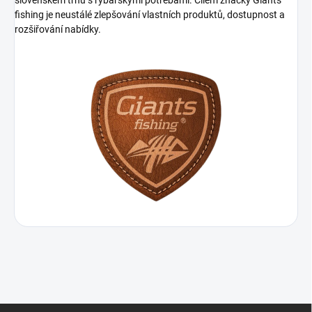
slovenském trhu s rybářskými potřebami. Cílem značky Giants
fishing je neustálé zlepšování vlastních produktů, dostupnost a
rozšiřování nabídky.
Z