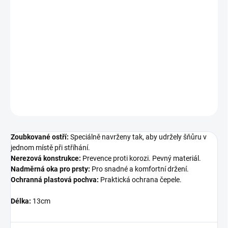
cena:
−
+
Přidat do košíku
Nový model nůžek, které si hravě poradí se stříháním splétaných
šňůr, díky speciálně navrženému zoubkovanému ostří.
DETAILNÍ INFORMACE
ZEPTAT SE
Zoubkované ostří:
Speciálně navrženy tak, aby udržely šňůru v
jednom místě při stříhání.
Nerezová konstrukce:
Prevence proti korozi. Pevný materiál.
Nadměrná oka pro prsty:
Pro snadné a komfortní držení.
Ochranná plastová pochva:
Praktická ochrana čepele.
Délka:
13cm