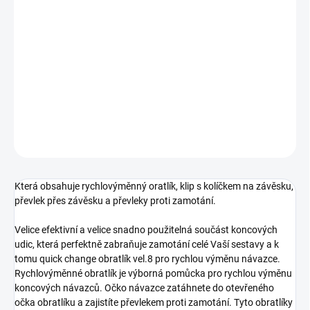
cena:
−
+
Přidat do košíku
Kompletní kaprová sestava na boční olovo v kamuflážovém
provedení.
DETAILNÍ INFORMACE
ZEPTAT SE
Která obsahuje rychlovýměnný oratlík, klip s kolíčkem na závěsku,
převlek přes závěsku a převleky proti zamotání.
Velice efektivní a velice snadno použitelná součást koncových
udic, která perfektně zabraňuje zamotání celé Vaší sestavy a k
tomu quick change obratlík vel.8 pro rychlou výměnu návazce.
Rychlovýměnné obratlík je výborná pomůcka pro rychlou výměnu
koncových návazců. Očko návazce zatáhnete do otevřeného
očka obratlíku a zajistíte převlekem proti zamotání. Tyto obratlíky