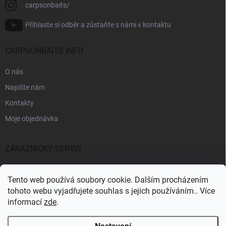
carpsonbaits/
Přihlaste si odběr a zůstaňte s námi v kontaktu
CARPSONBAITS INFO
O nás
Napište nám
Kontakty
Moje objednávka
ZÁKAZNICKÝ SERVIS
Fakturační údaje
Tento web používá soubory cookie. Dalším procházením
Obchodní podmínky
tohoto webu vyjadřujete souhlas s jejich používáním.. Více
informací
zde
.
Informace k GDPR