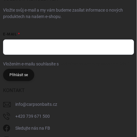
Vložte svůj e-mail a my vám budeme zasílat informace o nových
produktech na našem e-shopu.
E-MAIL
Vložením e-mailu souhlasíte s
podmínkami ochrany osobních údajů
Přihlásit se
KONTAKT
info
@
carpsonbaits.cz
+420 739 671 500
Sledujte nás na FB