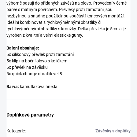
výborně pasují do přidaných závěsů na olovo. Provedení v černé
barvě s matným povrchem. Převleky proti zamotání jsou
nezbytnou a snadno použitelnou součástí koncových montáží.
Ideální kombinovat s rychlovýměnnými obratlíky či
rychlovýměnnými obratlíky s kroužky. Délka převleku je 5cm a je
vyroben z kvalitní a velmi elastické gumy.
Balení obsahuje:
5x silikonový převlek proti zamotání
5x klip na boční olovo s kolíčkem
5x převlek na závěsku
5x quick change obratlík vel.8
Barva:
kamuflážová hnědá
Doplňkové parametry
Kategorie
:
Závěsky s doplňky