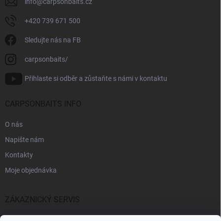
info
@
carpsonbaits.cz
+420 739 671 500
Sledujte nás na FB
carpsonbaits/
Přihlaste si odběr a zůstaňte s námi v kontaktu
CARPSONBAITS INFO
O nás
Napište nám
Kontakty
Moje objednávka
ZÁKAZNICKÝ SERVIS