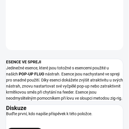
Jedinečné esence, které jsou totožné s esencemi použité u
naších
POP-UP FLUO
nástrah. Esence jsou nachystané ve spreji
pro snadné použití.
DETAILNÍ INFORMACE
ZEPTAT SE
ESENCE VE SPREJI
Jedinečné esence, které jsou totožné s esencemi použité u
naších
POP-UP FLUO
nástrah. Esence jsou nachystané ve spreji
pro snadné použití. Díky esenci dokážete zvýšit atraktivitu u svých
nástrah, znovu nastartovat své vyčpělé pop-up nebo zatraktivnit
krmítkovou směs při chytání na feeder. Esence jsou
neodmyslitelným pomocníkem při lovu ve sloupci metodou zig-rig.
Diskuze
Buďte první, kdo napíše příspěvek k této položce.