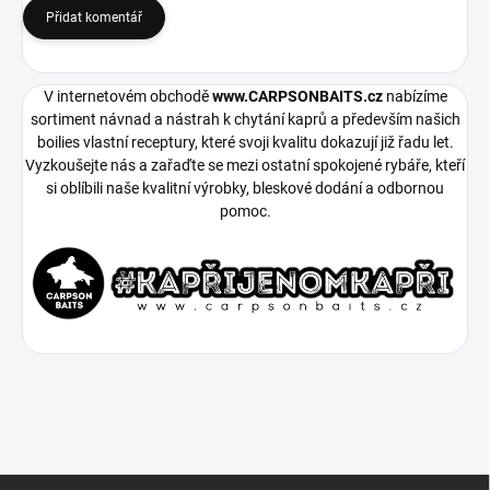
Přidat komentář
V internetovém obchodě
www.CARPSONBAITS.cz
nabízíme
sortiment návnad a nástrah k chytání kaprů a především našich
boilies vlastní receptury, které svoji kvalitu dokazují již řadu let.
Vyzkoušejte nás a zařaďte se mezi ostatní spokojené rybáře, kteří
si oblíbili naše kvalitní výrobky, bleskové dodání a odbornou
pomoc.
Z