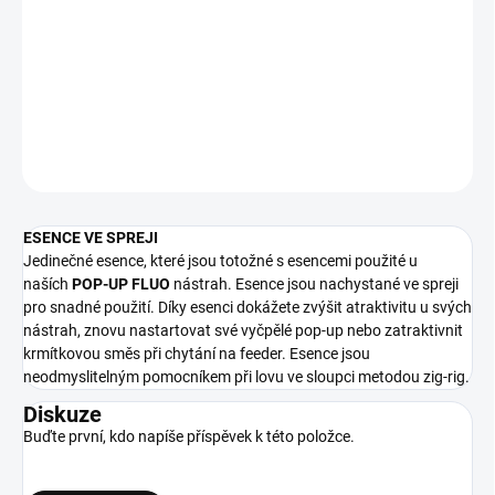
Jedinečné esence, které jsou totožné s esencemi použité u
naších
POP-UP FLUO
nástrah. Esence jsou nachystané ve spreji
pro snadné použití.
DETAILNÍ INFORMACE
ZEPTAT SE
ESENCE VE SPREJI
Jedinečné esence, které jsou totožné s esencemi použité u
naších
POP-UP FLUO
nástrah. Esence jsou nachystané ve spreji
pro snadné použití. Díky esenci dokážete zvýšit atraktivitu u svých
nástrah, znovu nastartovat své vyčpělé pop-up nebo zatraktivnit
krmítkovou směs při chytání na feeder. Esence jsou
neodmyslitelným pomocníkem při lovu ve sloupci metodou zig-rig.
Diskuze
Buďte první, kdo napíše příspěvek k této položce.