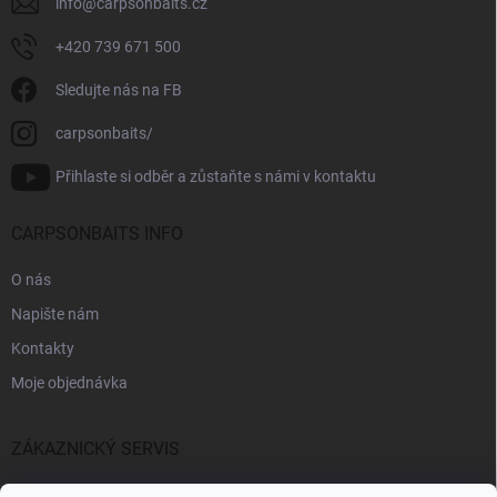
info
@
carpsonbaits.cz
+420 739 671 500
Sledujte nás na FB
carpsonbaits/
Přihlaste si odběr a zůstaňte s námi v kontaktu
CARPSONBAITS INFO
O nás
Napište nám
Kontakty
Moje objednávka
ZÁKAZNICKÝ SERVIS