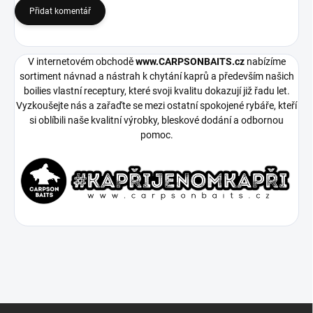
Přidat komentář
V internetovém obchodě
www.CARPSONBAITS.cz
nabízíme
sortiment návnad a nástrah k chytání kaprů a především našich
boilies vlastní receptury, které svoji kvalitu dokazují již řadu let.
Vyzkoušejte nás a zařaďte se mezi ostatní spokojené rybáře, kteří
si oblíbili naše kvalitní výrobky, bleskové dodání a odbornou
pomoc.
Z