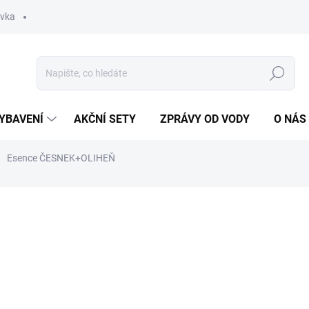
ávka
Hledat
YBAVENÍ
AKČNÍ SETY
ZPRÁVY OD VODY
O NÁS
Esence ČESNEK+OLIHEŇ
ní
ZNAČKA:
CARPSONBAITS
240 Kč
Měrná
SKLADEM
(>5 KS)
cena: