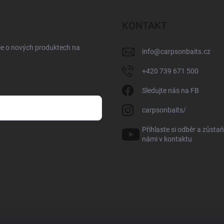
KONTAKT
ce o nových produktech na
info
@
carpsonbaits.cz
+420 739 671 500
Sledujte nás na FB
carpsonbaits/
Přihlaste si odběr a zůstaň
sobních údajů
námi v kontaktu