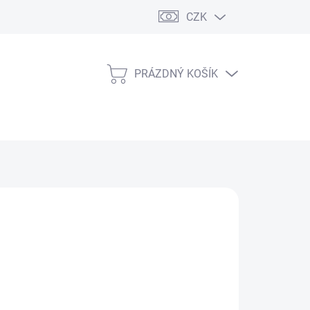
CZK
PRÁZDNÝ KOŠÍK
NÁKUPNÍ
KOŠÍK