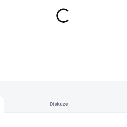
−
+
Jedinečné esence, které js
FLUO
nástrah. Esence j
DETAILNÍ INFORMACE
Diskuze