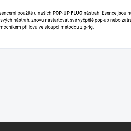
esencemi použité u naších
POP-UP FLUO
nástrah. Esence jsou n
u svých nástrah, znovu nastartovat své vyčpělé pop-up nebo zatr
mocníkem při lovu ve sloupci metodou zig-rig.