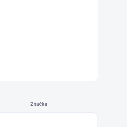
Přidat do košíku
ESENCE
ČESNEK+OLIHEŇ
ou totožné s esencemi použité u naších
POP-UP
sou nachystané ve spreji pro snadné použití.
ZEPTAT SE
Značka