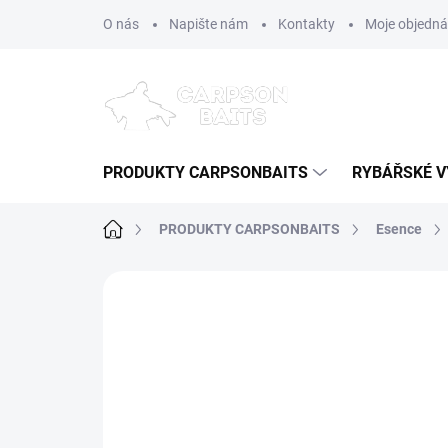
Přejít
O nás
Napište nám
Kontakty
Moje objedn
na
obsah
PRODUKTY CARPSONBAITS
RYBÁŘSKÉ V
Domů
PRODUKTY CARPSONBAITS
Esence
2 hodnocení
Podrobnosti hodnoce