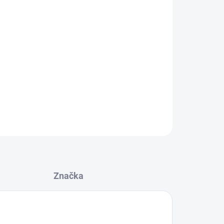
Přidat do košíku
který perfektně dotáhne vaše předvázané uzly.
ZEPTAT SE
Značka