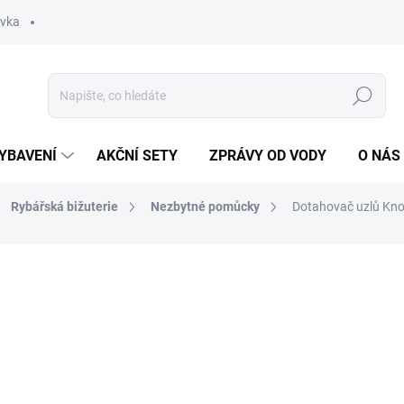
ávka
Hledat
YBAVENÍ
AKČNÍ SETY
ZPRÁVY OD VODY
O NÁS
Rybářská bižuterie
Nezbytné pomůcky
Dotahovač uzlů Knot
ocení
ZNAČKA:
GIANTS FISHING
39 Kč
Měrná
SKLADEM
(3 KS)
cena: