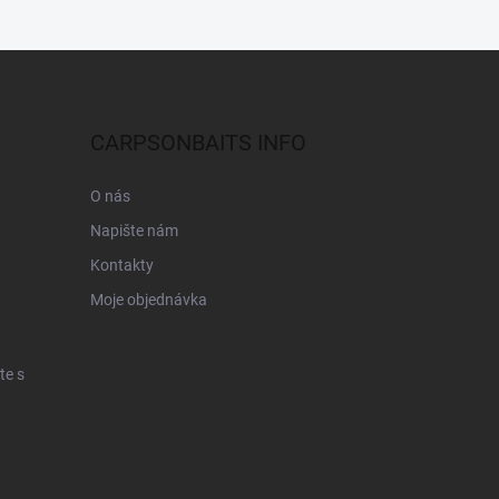
CARPSONBAITS INFO
O nás
Napište nám
Kontakty
Moje objednávka
te s