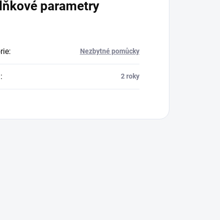
lňkové parametry
rie
:
Nezbytné pomůcky
a
:
2 roky