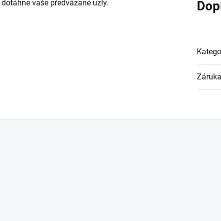
ě dotáhne vaše předvázané uzly.
Dop
Katego
Záruk