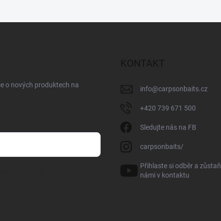
KONTAKT
ce o nových produktech na
info
@
carpsonbaits.cz
+420 739 671 500
Sledujte nás na FB
carpsonbaits/
Přihlaste si odběr a zůstaň
sobních údajů
námi v kontaktu