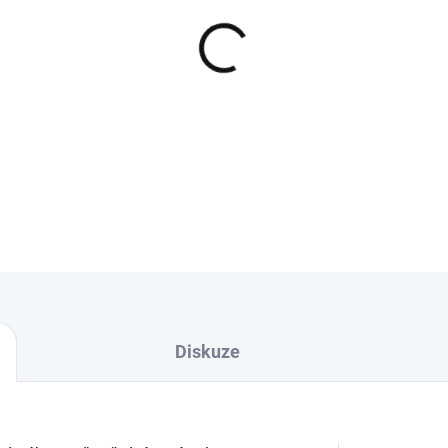
−
+
Klasický dotahovač uzlů, 
DETAILNÍ INFORMACE
Diskuze