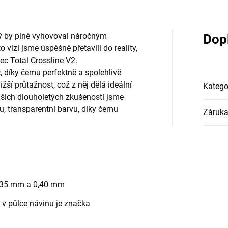
rý by plně vyhovoval náročným
Dop
vizi jsme úspěšně přetavili do reality,
ec Total Crossline V2.
, díky čemu perfektně a spolehlivě
žší průtažnost, což z něj dělá ideální
Katego
ašich dlouholetých zkušeností jsme
ou, transparentní barvu, díky čemu
Záruk
0,35 mm a 0,40 mm
v půlce návinu je značka