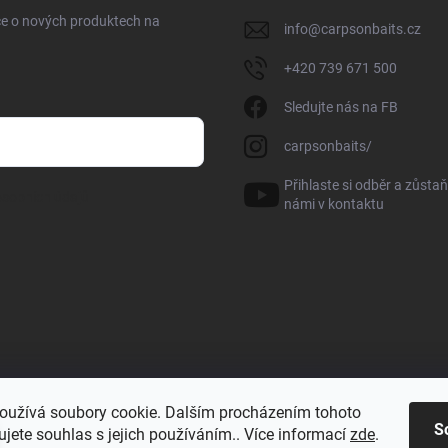
ce o nových produktech na
info
@
carpsonbaits.cz
+420 739 671 500
Sledujte nás na FB
carpsonbaits/
Přihlaste si odběr a zůstaň
sobních údajů
námi v kontaktu
oužívá soubory cookie. Dalším procházením tohoto
S
jete souhlas s jejich používáním.. Více informací
zde
.