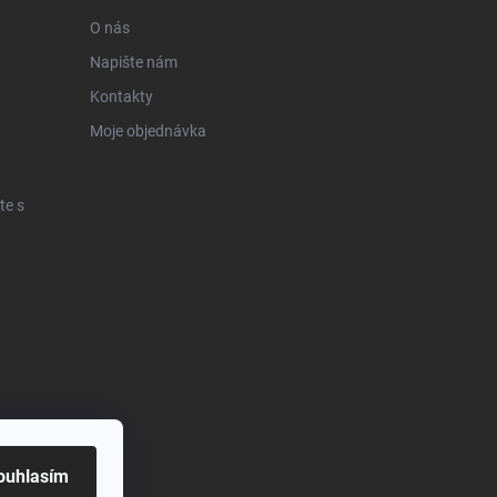
O nás
Napište nám
Kontakty
Moje objednávka
te s
ouhlasím