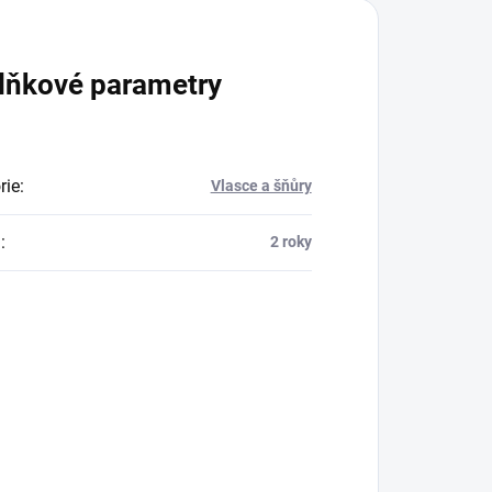
lňkové parametry
rie
:
Vlasce a šňůry
a
:
2 roky