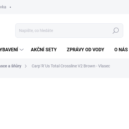
ávka
Hledat
YBAVENÍ
AKČNÍ SETY
ZPRÁVY OD VODY
O NÁS
asce a šňůry
Carp´R´Us Total Crossline V2 Brown - Vlasec
ocení
ZNAČKA:
CARP'R'US
790 Kč
Měrná
ZVOLTE VARIANTU
cena:
VARIANTA