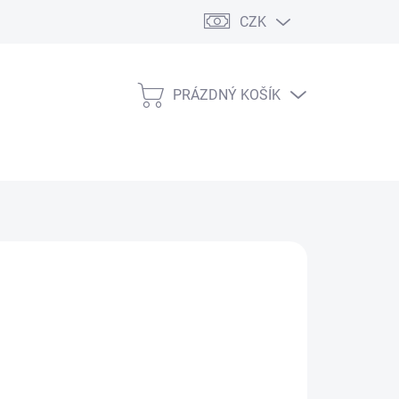
CZK
PRÁZDNÝ KOŠÍK
NÁKUPNÍ
KOŠÍK