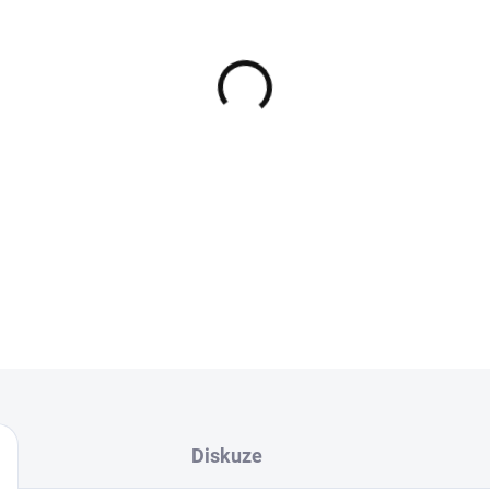
−
+
Total Crossline V2 je velmi
kopíruje dno. Oproti jiným v
vo
Průměr:
Návin:
1
DETAILNÍ INFORMACE
Diskuze