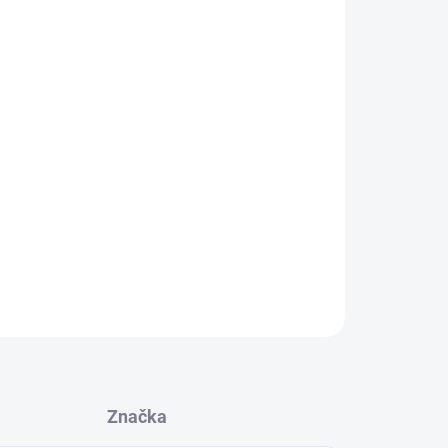
Přidat do košíku
 měkký vlasec, díky čemu perfektně a spolehlivě
lascům má nižší průtažnost, což z něj dělá ideální
lbu při lovu ze zavážky.
0,30 mm, 0,35 mm a 0,40 mm
200 m ( 0,40 mm - 1000 m)
ZEPTAT SE
Značka