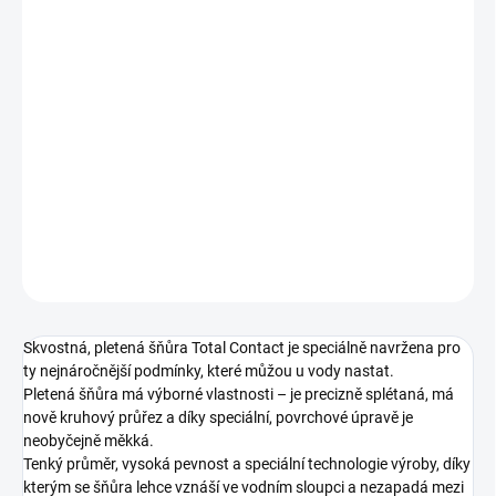
Je perfektní pro lov ve velkých vzdálenostech, při nahazování
nebo jako šňůra pro Spod a Marker.
Díky skvěle viditelné, žluté barvě budete mít přehled, kde leží vaše
montáže i během těch nejtemnějších nocích.
Návin:
300 m a 1200 m
Průměr:
0,25 mm
Nosnost:
13,6 kg (30 lb)
DETAILNÍ INFORMACE
ZEPTAT SE
Skvostná, pletená šňůra Total Contact je speciálně navržena pro
ty nejnáročnější podmínky, které můžou u vody nastat.
Pletená šňůra má výborné vlastnosti – je precizně splétaná, má
nově kruhový průřez a díky speciální, povrchové úpravě je
neobyčejně měkká.
Tenký průměr, vysoká pevnost a speciální technologie výroby, díky
kterým se šňůra lehce vznáší ve vodním sloupci a nezapadá mezi