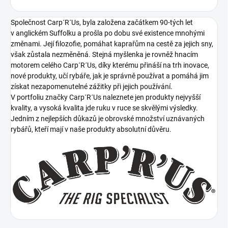
Společnost Carp´R´Us, byla založena začátkem 90-tých let
v anglickém Suffolku a prošla po dobu své existence mnohými
změnami. Její filozofie, pomáhat kaprařům na cestě za jejich sny,
však zůstala nezměněná. Stejná myšlenka je rovněž hnacím
motorem celého Carp´R´Us, díky kterému přináší na trh inovace,
nové produkty, učí rybáře, jak je správně používat a pomáhá jim
získat nezapomenutelné zážitky při jejich používání.
V portfoliu značky Carp´R´Us naleznete jen produkty nejvyšší
kvality, a vysoká kvalita jde ruku v ruce se skvělými výsledky.
Jedním z nejlepších důkazů je obrovské množství uznávaných
rybářů, kteří mají v naše produkty absolutní důvěru.