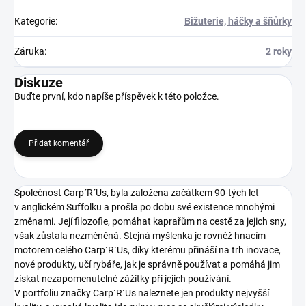
Kategorie
:
Bižuterie, háčky a šňůrky
Záruka
:
2 roky
Diskuze
Buďte první, kdo napíše příspěvek k této položce.
Přidat komentář
Společnost Carp´R´Us, byla založena začátkem 90-tých let
v anglickém Suffolku a prošla po dobu své existence mnohými
změnami. Její filozofie, pomáhat kaprařům na cestě za jejich sny,
však zůstala nezměněná. Stejná myšlenka je rovněž hnacím
motorem celého Carp´R´Us, díky kterému přináší na trh inovace,
nové produkty, učí rybáře, jak je správně používat a pomáhá jim
získat nezapomenutelné zážitky při jejich používání.
V portfoliu značky Carp´R´Us naleznete jen produkty nejvyšší