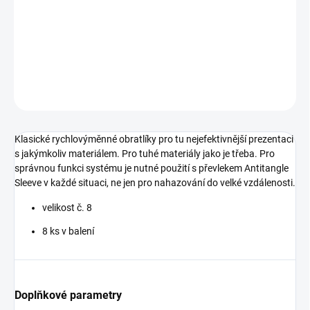
s jakýmkoliv materiálem.
Velikost
obratlíku:
č. 8
V balení 8 ks.
DETAILNÍ INFORMACE
ZEPTAT SE
Klasické rychlovýměnné obratlíky pro tu nejefektivnější prezentaci
s jakýmkoliv materiálem. Pro tuhé materiály jako je třeba. Pro
správnou funkci systému je nutné použití s převlekem Antitangle
Sleeve v každé situaci, ne jen pro nahazování do velké vzdálenosti.
velikost č. 8
8 ks v balení
Doplňkové parametry