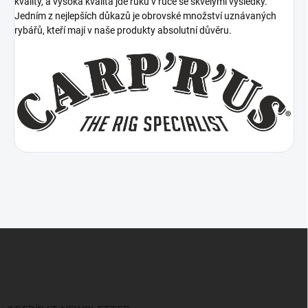
kvality, a vysoká kvalita jde ruku v ruce se skvělými výsledky.
Jedním z nejlepších důkazů je obrovské množství uznávaných
rybářů, kteří mají v naše produkty absolutní důvěru.
Z
á
p
a
t