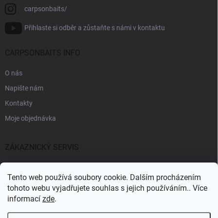
carpsonbaits/
Přihlaste si odběr a zůstaňte s námi v kontaktu
CARPSONBAITS INFO
O nás
Napište nám
Kontakty
Moje objednávka
ZÁKAZNICKÝ SERVIS
Fakturační údaje
Tento web používá soubory cookie. Dalším procházením
Obchodní podmínky
tohoto webu vyjadřujete souhlas s jejich používáním.. Více
informací
zde
.
Informace k GDPR