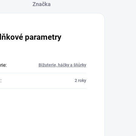
Značka
lňkové parametry
rie
:
Bižuterie, háčky a šňůrky
a
:
2 roky