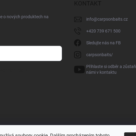
KONTAKT
ce o nových produktech na
info
@
carpsonbaits.cz
+420 739 671 500
Sledujte nás na FB
carpsonbaits/
Přihlaste si odběr a zůstaň
sobních údajů
námi v kontaktu
oužívá soubory cookie. Dalším procházením tohoto