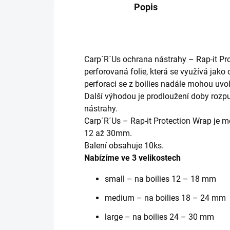
Popis
Carp´R´Us ochrana nástrahy – Rap-it Pr
perforovaná folie, která se využívá jako 
perforaci se z boilies nadále mohou uvol
Další výhodou je prodloužení doby rozpu
nástrahy.
Carp´R´Us – Rap-it Protection Wrap je m
12 až 30mm.
Balení obsahuje 10ks.
Nabízíme ve 3 velikostech
small – na boilies 12 – 18 mm
medium – na boilies 18 – 24 mm
large – na boilies 24 – 30 mm