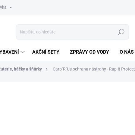
ávka
Hledat
YBAVENÍ
AKČNÍ SETY
ZPRÁVY OD VODY
O NÁS
žuterie, háčky a šňůrky
Carp´R´Us ochrana nástrahy - Rap-it Protec
ní
ZNAČKA:
CARP'R'US
169 Kč
Měrná
ZVOLTE VARIANTU
cena:
VARIANTA