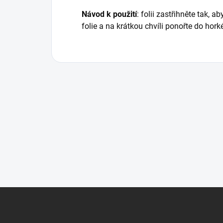
Návod k použití
: folii zastřihněte tak, a
folie a na krátkou chvíli ponořte do hork
Z
á
p