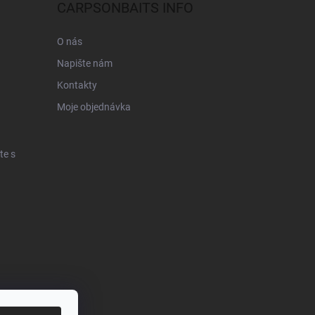
CARPSONBAITS INFO
O nás
Napište nám
Kontakty
Moje objednávka
te s