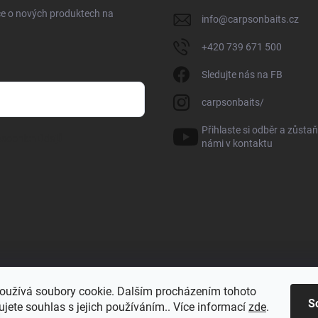
ce o nových produktech na
info
@
carpsonbaits.cz
+420 739 671 500
Sledujte nás na FB
carpsonbaits/
Přihlaste si odběr a zůstaň
sobních údajů
námi v kontaktu
oužívá soubory cookie. Dalším procházením tohoto
S
jete souhlas s jejich používáním.. Více informací
zde
.