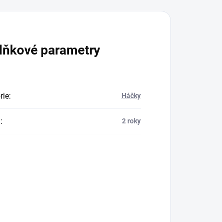
lňkové parametry
rie
:
Háčky
a
:
2 roky