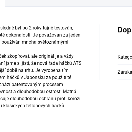
sledně byl po 2 roky tajně testován,
Dop
sté dokonalosti. Je považován za jeden
y a používán mnoha světoznámými
k zkopírovat, ale originál je a vždy
Katego
í jsme si jisti, že nová řada háčků ATS
ější době na trhu. Je vyrobena tím
Záruk
em háčků v Japonsku za použití té
rochází patentovaným procesem
pevnost a dlouhodobou ostrost. Matná
ručuje dlouhodobou ochranu proti korozi
u klasických teflonových háčků.