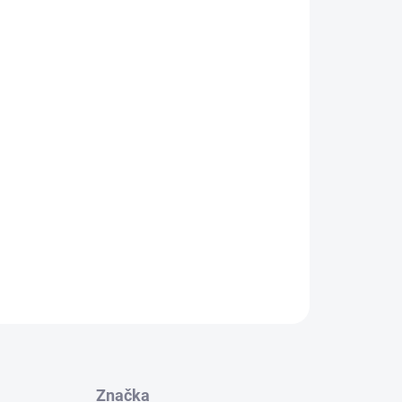
Přidat do košíku
é 3 roky a následně byl po 2 roky tajně testován,
ebyl dotažen do naprosté dokonalosti.
ejlepších háčků současné kaprařiny a používán
a světoznámými rybáři.
elikost háčku:
4, 6 a 8
V balení 10 ks.
ZEPTAT SE
Značka