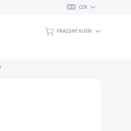
CZK
PRÁZDNÝ KOŠÍK
NÁKUPNÍ
KOŠÍK
S