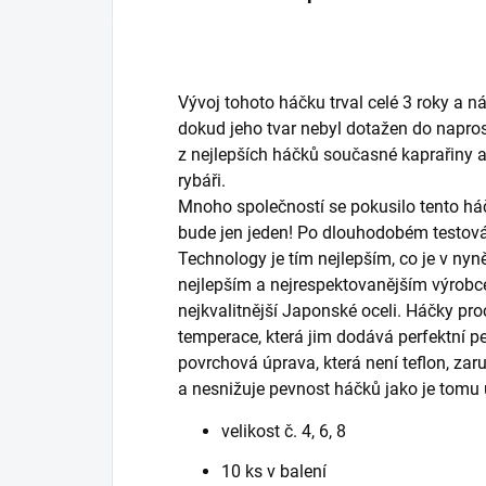
Vývoj tohoto háčku trval celé 3 roky a ná
dokud jeho tvar nebyl dotažen do napro
z nejlepších háčků současné kaprařin
rybáři.
Mnoho společností se pokusilo tento háče
bude jen jeden! Po dlouhodobém testován
Technology je tím nejlepším, co je v nyn
nejlepším a nejrespektovanějším výrobc
nejkvalitnější Japonské oceli. Háčky p
temperace, která jim dodává perfektní 
povrchová úprava, která není teflon, za
a nesnižuje pevnost háčků jako je tomu 
velikost č. 4, 6, 8
10 ks v balení