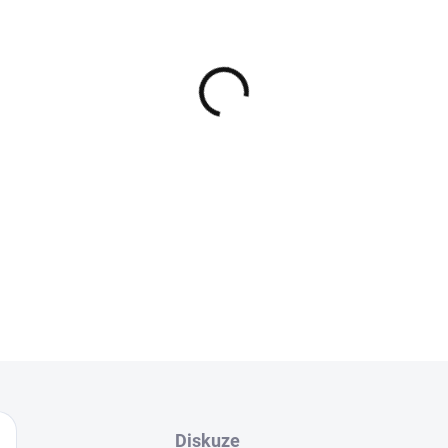
−
+
Vývoj tohoto háčku trval cel
dokud jeho tvar n
Je považován za jeden z n
mnoh
V
DETAILNÍ INFORMACE
Diskuze