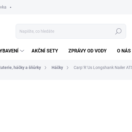
ávka
Hledat
YBAVENÍ
AKČNÍ SETY
ZPRÁVY OD VODY
O NÁS
žuterie, háčky a šňůrky
Háčky
Carp´R´Us Longshank Nailer AT
ocení
ZNAČKA:
CARP'R'US
179 Kč
Měrná
ZVOLTE VARIANTU
cena:
VARIANTA