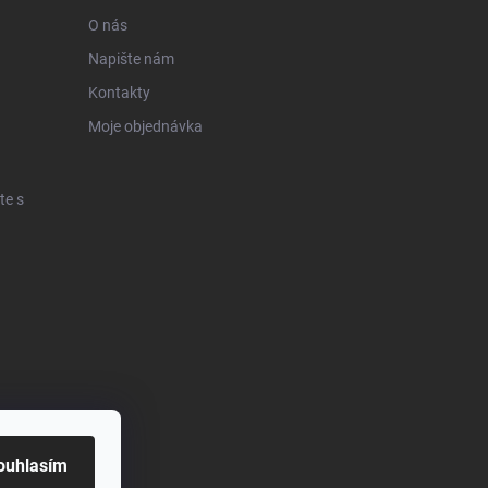
O nás
Napište nám
Kontakty
Moje objednávka
te s
ouhlasím