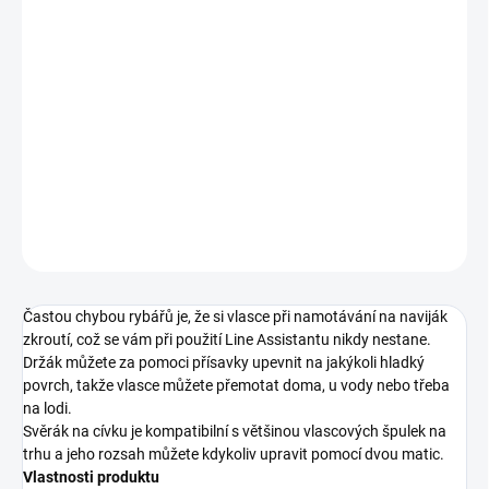
cena:
−
+
Přidat do košíku
Držák pro návin vlasců – Carp´R´Us Line Assistant je skvělá
pomůcka pro přemotávání vašich vlasců, kterou můžete využít
v podstatě kdekoliv a bez pomoci další osoby.
DETAILNÍ INFORMACE
ZEPTAT SE
Častou chybou rybářů je, že si vlasce při namotávání na naviják
zkroutí, což se vám při použití Line Assistantu nikdy nestane.
Držák můžete za pomoci přísavky upevnit na jakýkoli hladký
povrch, takže vlasce můžete přemotat doma, u vody nebo třeba
na lodi.
Svěrák na cívku je kompatibilní s většinou vlascových špulek na
trhu a jeho rozsah můžete kdykoliv upravit pomocí dvou matic.
Vlastnosti produktu