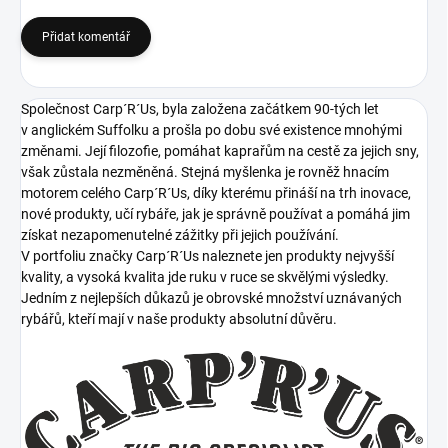
Přidat komentář
Společnost Carp´R´Us, byla založena začátkem 90-tých let
v anglickém Suffolku a prošla po dobu své existence mnohými
změnami. Její filozofie, pomáhat kaprařům na cestě za jejich sny,
však zůstala nezměněná. Stejná myšlenka je rovněž hnacím
motorem celého Carp´R´Us, díky kterému přináší na trh inovace,
nové produkty, učí rybáře, jak je správně používat a pomáhá jim
získat nezapomenutelné zážitky při jejich používání.
V portfoliu značky Carp´R´Us naleznete jen produkty nejvyšší
kvality, a vysoká kvalita jde ruku v ruce se skvělými výsledky.
Jedním z nejlepších důkazů je obrovské množství uznávaných
rybářů, kteří mají v naše produkty absolutní důvěru.