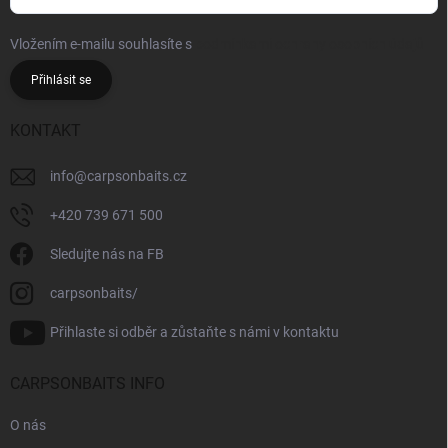
Vložením e-mailu souhlasíte s
podmínkami ochrany osobních údajů
Přihlásit se
KONTAKT
info
@
carpsonbaits.cz
+420 739 671 500
Sledujte nás na FB
carpsonbaits/
Přihlaste si odběr a zůstaňte s námi v kontaktu
CARPSONBAITS INFO
O nás