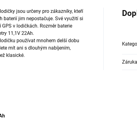
 lodičky jsou určeny pro zákazníky, kteří
Dop
h baterií jim nepostačuje. Své využití si
cí GPS v lodičkách. Rozměr baterie
try 11,1V 22Ah.
í lodičku používat mnohem delší dobu
Katego
dete mít ani s dlouhým nabíjením,
než klasické.
Záruk
Ah