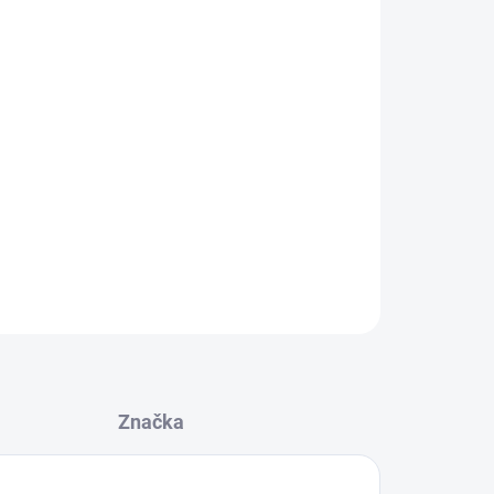
Přidat do košíku
o zavážecích lodiček. Baterie do zavážecí lodičky
risma. 2ks lithiových baterií 11,1V 22Ah.
ZEPTAT SE
Značka