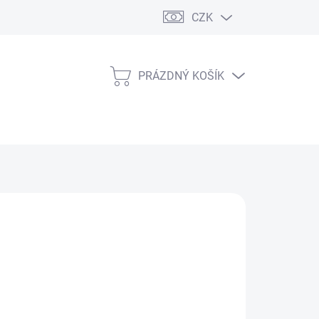
CZK
PRÁZDNÝ KOŠÍK
NÁKUPNÍ
KOŠÍK
 Kč