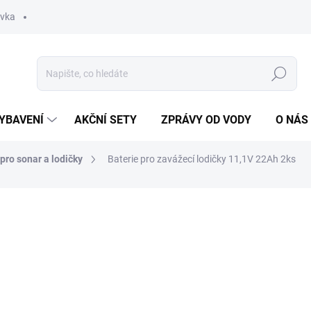
ávka
Hledat
YBAVENÍ
AKČNÍ SETY
ZPRÁVY OD VODY
O NÁS
 pro sonar a lodičky
Baterie pro zavážecí lodičky 11,1V 22Ah 2ks
ocení
ZNAČKA:
ENC
5 350 Kč
4 975
ZDARMA
Měrná
SKLADEM
(3 KS)
cena: