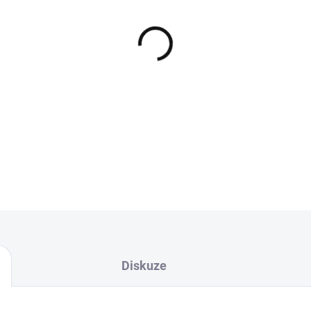
−
+
Kvalitní lithiová baterie d
Warrior, Mivardi, P
DETAILNÍ INFORMACE
Diskuze