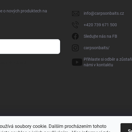
ce o nových produktech na
info
@
carpsonbaits.cz
+420 739 671 500
Sledujte nás na FB
carpsonbaits/
Přihlaste si odběr a zůstaň
sobních údajů
námi v kontaktu
oužívá soubory cookie. Dalším procházením tohoto
S