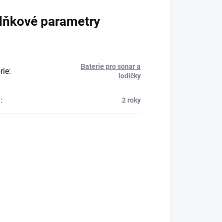
lňkové parametry
Baterie pro sonar a
rie
:
lodičky
a
:
2 roky