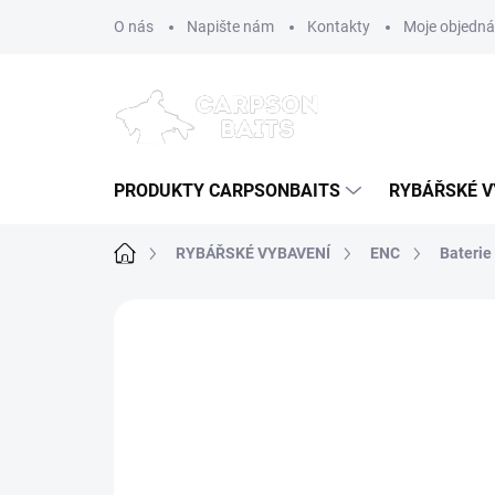
Přejít
O nás
Napište nám
Kontakty
Moje objedn
na
obsah
PRODUKTY CARPSONBAITS
RYBÁŘSKÉ V
Domů
RYBÁŘSKÉ VYBAVENÍ
ENC
Baterie
Neohodnoceno
Podrobnosti hodn
AKCE