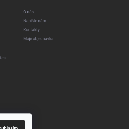
O nás
Napište nám
Kontakty
Moje objednávka
te s
ouhlasím