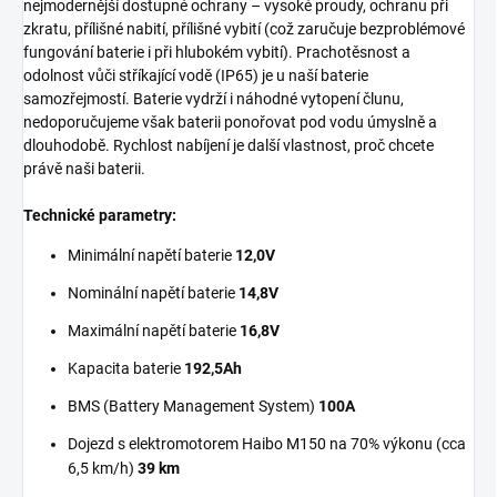
nejmodernější dostupné ochrany – vysoké proudy, ochranu při
zkratu, přílišné nabití, přílišné vybití (což zaručuje bezproblémové
fungování baterie i při hlubokém vybití). Prachotěsnost a
odolnost vůči stříkající vodě (IP65) je u naší baterie
samozřejmostí. Baterie vydrží i náhodné vytopení člunu,
nedoporučujeme však baterii ponořovat pod vodu úmyslně a
dlouhodobě. Rychlost nabíjení je další vlastnost, proč chcete
právě naši baterii.
Technické parametry:
Minimální napětí baterie
12,0V
Nominální napětí baterie
14,8V
Maximální napětí baterie
16,8V
Kapacita baterie
192,5Ah
BMS (Battery Management System)
100A
Dojezd s elektromotorem Haibo M150 na 70% výkonu (cca
6,5 ​​km/h)
39 km