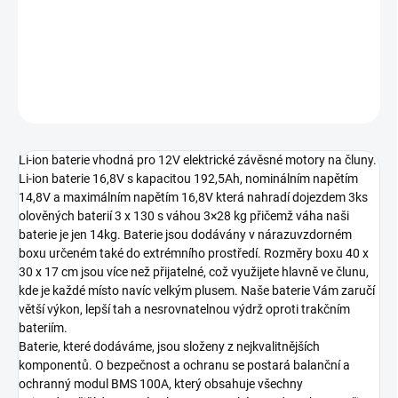
maximálním napětím 16,8V. Ekvivalent olověné trakční baterie je
385Ah.
DETAILNÍ INFORMACE
ZEPTAT SE
Li-ion baterie vhodná pro 12V elektrické závěsné motory na čluny.
Li-ion baterie 16,8V s kapacitou 192,5Ah, nominálním napětím
14,8V a maximálním napětím 16,8V která nahradí dojezdem 3ks
olověných baterií 3 x 130 s váhou 3×28 kg přičemž váha naši
baterie je jen 14kg. Baterie jsou dodávány v nárazuvzdorném
boxu určeném také do extrémního prostředí. Rozměry boxu 40 x
30 x 17 cm jsou více než přijatelné, což využijete hlavně ve člunu,
kde je každé místo navíc velkým plusem. Naše baterie Vám zaručí
větší výkon, lepší tah a nesrovnatelnou výdrž oproti trakčním
bateriím.
Baterie, které dodáváme, jsou složeny z nejkvalitnějších
komponentů. O bezpečnost a ochranu se postará balanční a
ochranný modul BMS 100A, který obsahuje všechny