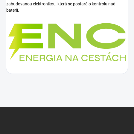
zabudovanou elektronikou, která se postará o kontrolu nad
baterií.
Z
á
p
a