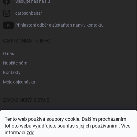
Sledujte nás na FB
carpsonbaits/
Přihlaste si odběr a zůstaňte s námi v kontaktu
CARPSONBAITS INFO
O nás
Napište nám
Kontakty
Moje objednávka
ZÁKAZNICKÝ SERVIS
Fakturační údaje
Tento web používá soubory cookie. Dalším procházením
Obchodní podmínky
tohoto webu vyjadřujete souhlas s jejich používáním.. Více
informací
zde
.
Informace k GDPR